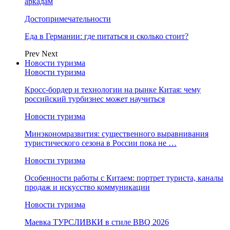
аркадам
Достопримечательности
Еда в Германии: где питаться и сколько стоит?
Prev
Next
Новости туризма
Новости туризма
Кросс-бордер и технологии на рынке Китая: чему
российский турбизнес может научиться
Новости туризма
Минэкономразвития: существенного выравнивания
туристического сезона в России пока не …
Новости туризма
Особенности работы с Китаем: портрет туриста, каналы
продаж и искусство коммуникации
Новости туризма
Маевка ТУРСЛИВКИ в стиле BBQ 2026