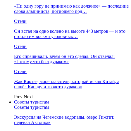
«Ни одну гору не принимаю как должное» — последние
слова альпиниста, погибшего под…
Отели
Он встал на одно колено на высоте 443 метров — и это
стоило им восьми уголовных…
Отели
Его спрашивали, зачем он это сделал. Он отвечал:
«Потому что был дураком»
Отели
Жак Картье, мореплаватель, который искал Китай, а
нашёл Канаду и «золото дураков»
Prev
Next
Советы туристам
Советы туристам
Экскурсия на Чегемские водопады, озеро Гижгит,
перевал Актопрак