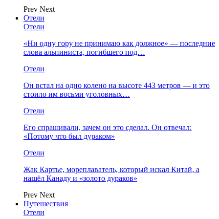
Prev
Next
Отели
Отели
«Ни одну гору не принимаю как должное» — последние
слова альпиниста, погибшего под…
Отели
Он встал на одно колено на высоте 443 метров — и это
стоило им восьми уголовных…
Отели
Его спрашивали, зачем он это сделал. Он отвечал:
«Потому что был дураком»
Отели
Жак Картье, мореплаватель, который искал Китай, а
нашёл Канаду и «золото дураков»
Prev
Next
Путешествия
Отели