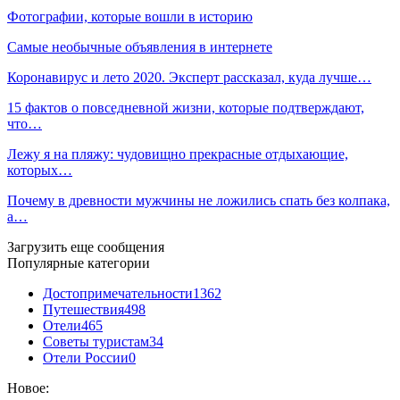
Фотографии, которые вошли в историю
Самые необычные объявления в интернете
Коронавирус и лето 2020. Эксперт рассказал, куда лучше…
15 фактов о повседневной жизни, которые подтверждают,
что…
Лежу я на пляжу: чудовищно прекрасные отдыхающие,
которых…
Почему в древности мужчины не ложились спать без колпака,
а…
Загрузить еще сообщения
Популярные категории
Достопримечательности
1362
Путешествия
498
Отели
465
Советы туристам
34
Отели России
0
Новое: