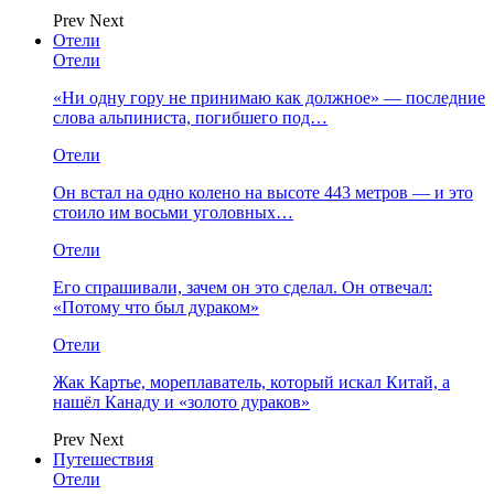
Prev
Next
Отели
Отели
«Ни одну гору не принимаю как должное» — последние
слова альпиниста, погибшего под…
Отели
Он встал на одно колено на высоте 443 метров — и это
стоило им восьми уголовных…
Отели
Его спрашивали, зачем он это сделал. Он отвечал:
«Потому что был дураком»
Отели
Жак Картье, мореплаватель, который искал Китай, а
нашёл Канаду и «золото дураков»
Prev
Next
Путешествия
Отели