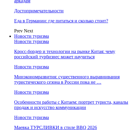
аркадам
Достопримечательности
Еда в Германии: где питаться и сколько стоит?
Prev
Next
Новости туризма
Новости туризма
Кросс-бордер и технологии на рынке Китая: чему
российский турбизнес может научиться
Новости туризма
Минэкономразвития: существенного выравнивания
туристического сезона в России пока не …
Новости туризма
Особенности работы с Китаем: портрет туриста, каналы
продаж и искусство коммуникации
Новости туризма
Маевка ТУРСЛИВКИ в стиле BBQ 2026