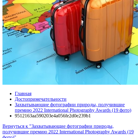
Главная
Достопримечательности
Захватывающие фотографии природы, получившие
премию 2022 International Photography Awards (19 фото)
9512163aa590203e4a056fe2d0e239b1
Вернуться к "Захватывающие фотографии природы,
получившие премию 2022 International Photography Awards (19
фото)"