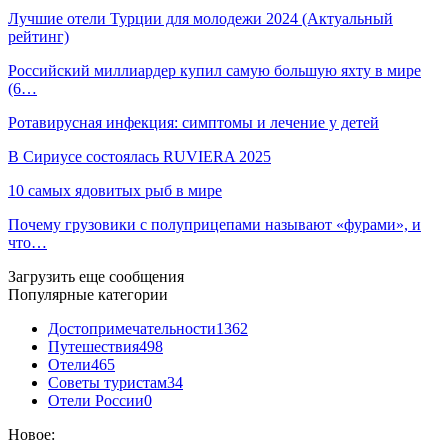
Лучшие отели Турции для молодежи 2024 (Актуальный
рейтинг)
Российский миллиардер купил самую большую яхту в мире
(6…
Ротавирусная инфекция: симптомы и лечение у детей
В Сириусе состоялась RUVIERA 2025
10 самых ядовитых рыб в мире
Почему грузовики с полуприцепами называют «фурами», и
что…
Загрузить еще сообщения
Популярные категории
Достопримечательности
1362
Путешествия
498
Отели
465
Советы туристам
34
Отели России
0
Новое: