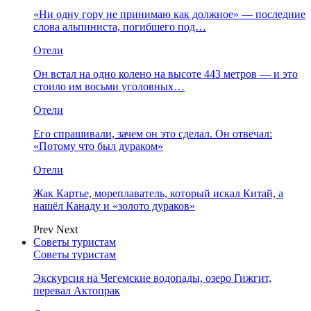
«Ни одну гору не принимаю как должное» — последние
слова альпиниста, погибшего под…
Отели
Он встал на одно колено на высоте 443 метров — и это
стоило им восьми уголовных…
Отели
Его спрашивали, зачем он это сделал. Он отвечал:
«Потому что был дураком»
Отели
Жак Картье, мореплаватель, который искал Китай, а
нашёл Канаду и «золото дураков»
Prev
Next
Советы туристам
Советы туристам
Экскурсия на Чегемские водопады, озеро Гижгит,
перевал Актопрак