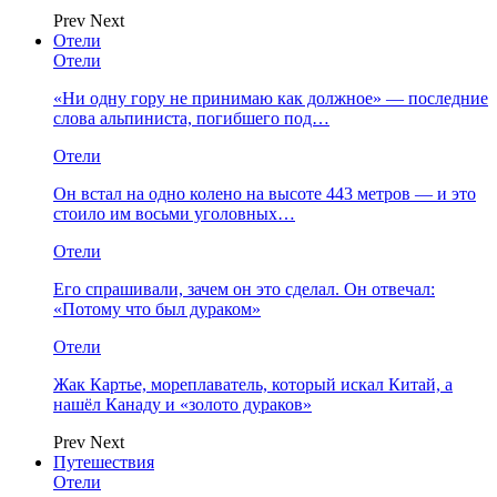
Prev
Next
Отели
Отели
«Ни одну гору не принимаю как должное» — последние
слова альпиниста, погибшего под…
Отели
Он встал на одно колено на высоте 443 метров — и это
стоило им восьми уголовных…
Отели
Его спрашивали, зачем он это сделал. Он отвечал:
«Потому что был дураком»
Отели
Жак Картье, мореплаватель, который искал Китай, а
нашёл Канаду и «золото дураков»
Prev
Next
Путешествия
Отели