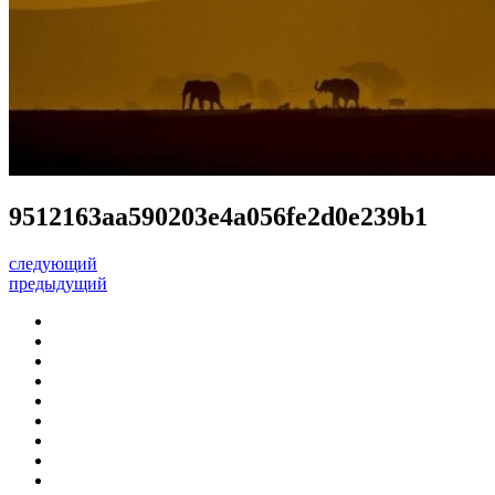
9512163aa590203e4a056fe2d0e239b1
следующий
предыдущий