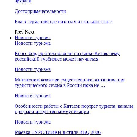
аркадам
Достопримечательности
Еда в Германии: где питаться и сколько стоит?
Prev
Next
Новости туризма
Новости туризма
Кросс-бордер и технологии на рынке Китая: чему
российский турбизнес может научиться
Новости туризма
Минэкономразвития: существенного выравнивания
туристического сезона в России пока не …
Новости туризма
Особенности работы с Китаем: портрет туриста, каналы
продаж и искусство коммуникации
Новости туризма
Маевка ТУРСЛИВКИ в стиле BBQ 2026