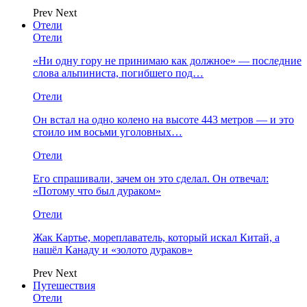
Prev
Next
Отели
Отели
«Ни одну гору не принимаю как должное» — последние
слова альпиниста, погибшего под…
Отели
Он встал на одно колено на высоте 443 метров — и это
стоило им восьми уголовных…
Отели
Его спрашивали, зачем он это сделал. Он отвечал:
«Потому что был дураком»
Отели
Жак Картье, мореплаватель, который искал Китай, а
нашёл Канаду и «золото дураков»
Prev
Next
Путешествия
Отели