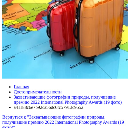
Главная
Достопримечательности
Захватывающие фотографии природы, получившие
премию 2022 International Photography Awards (19 фото)
a41188c6e7b92ca56dc6fc57913c9552
Вернуться к "Захватывающие фотографии природы,
получившие премию 2022 International Photography Awards (19
фото)"