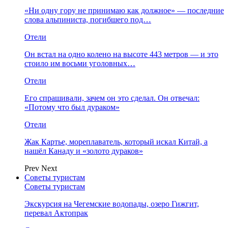
«Ни одну гору не принимаю как должное» — последние
слова альпиниста, погибшего под…
Отели
Он встал на одно колено на высоте 443 метров — и это
стоило им восьми уголовных…
Отели
Его спрашивали, зачем он это сделал. Он отвечал:
«Потому что был дураком»
Отели
Жак Картье, мореплаватель, который искал Китай, а
нашёл Канаду и «золото дураков»
Prev
Next
Советы туристам
Советы туристам
Экскурсия на Чегемские водопады, озеро Гижгит,
перевал Актопрак