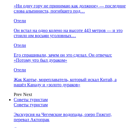
«Ни одну гору не принимаю как должное» — последние
слова альпиниста, погибшего под…
Отели
Он встал на одно колено на высоте 443 метров — и это
стоило им восьми уголовных…
Отели
Его спрашивали, зачем он это сделал. Он отвечал:
«Потому что был дураком»
Отели
Жак Картье, мореплаватель, который искал Китай, а
нашёл Канаду и «золото дураков»
Prev
Next
Советы туристам
Советы туристам
Экскурсия на Чегемские водопады, озеро Гижгит,
перевал Актопрак