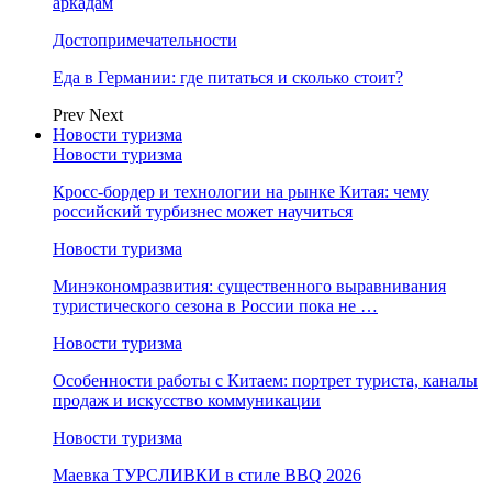
аркадам
Достопримечательности
Еда в Германии: где питаться и сколько стоит?
Prev
Next
Новости туризма
Новости туризма
Кросс-бордер и технологии на рынке Китая: чему
российский турбизнес может научиться
Новости туризма
Минэкономразвития: существенного выравнивания
туристического сезона в России пока не …
Новости туризма
Особенности работы с Китаем: портрет туриста, каналы
продаж и искусство коммуникации
Новости туризма
Маевка ТУРСЛИВКИ в стиле BBQ 2026