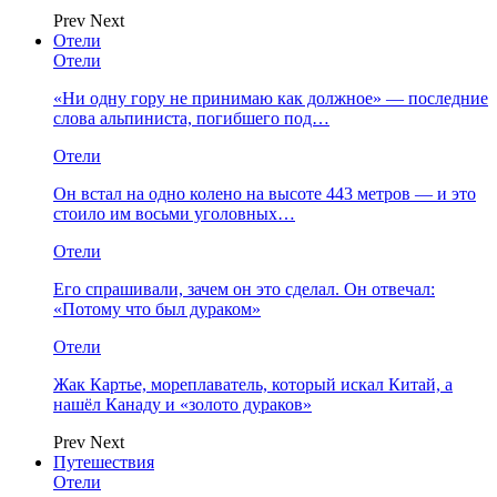
Prev
Next
Отели
Отели
«Ни одну гору не принимаю как должное» — последние
слова альпиниста, погибшего под…
Отели
Он встал на одно колено на высоте 443 метров — и это
стоило им восьми уголовных…
Отели
Его спрашивали, зачем он это сделал. Он отвечал:
«Потому что был дураком»
Отели
Жак Картье, мореплаватель, который искал Китай, а
нашёл Канаду и «золото дураков»
Prev
Next
Путешествия
Отели