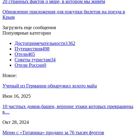
20 странных фактов о мире, в котором мы живём
Обновление приложения для покупки билетов на поезда в
Крым
Загрузить еще сообщения
Популярные категории
Достопримечательности
1362
Путешествия
498
Отели
465
Советы туристам
34
Отели России
0
Новое:
Ученый из Германии обнаружил золото майа
Июн 16, 2025
10 частных домов-башен, верхние этажи которых превращены
в…
Окт 28, 2024
Меню с «Титаника» продано за 76 тысяч фунтов