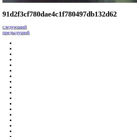
91d2f3cf780dae4c1f780497db132d62
следующий
предыдущий