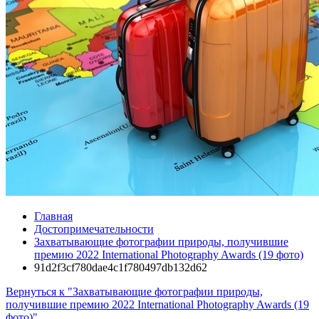
Главная
Достопримечательности
Захватывающие фотографии природы, получившие
премию 2022 International Photography Awards (19 фото)
91d2f3cf780dae4c1f780497db132d62
Вернуться к "Захватывающие фотографии природы,
получившие премию 2022 International Photography Awards (19
фото)"