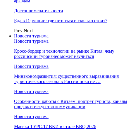
аркадам
Достопримечательности
Еда в Германии: где питаться и сколько стоит?
Prev
Next
Новости туризма
Новости туризма
Кросс-бордер и технологии на рынке Китая: чему
российский турбизнес может научиться
Новости туризма
Минэкономразвития: существенного выравнивания
туристического сезона в России пока не …
Новости туризма
Особенности работы с Китаем: портрет туриста, каналы
продаж и искусство коммуникации
Новости туризма
Маевка ТУРСЛИВКИ в стиле BBQ 2026