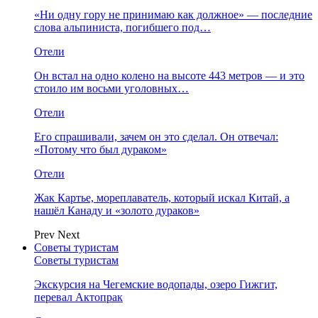
«Ни одну гору не принимаю как должное» — последние
слова альпиниста, погибшего под…
Отели
Он встал на одно колено на высоте 443 метров — и это
стоило им восьми уголовных…
Отели
Его спрашивали, зачем он это сделал. Он отвечал:
«Потому что был дураком»
Отели
Жак Картье, мореплаватель, который искал Китай, а
нашёл Канаду и «золото дураков»
Prev
Next
Советы туристам
Советы туристам
Экскурсия на Чегемские водопады, озеро Гижгит,
перевал Актопрак