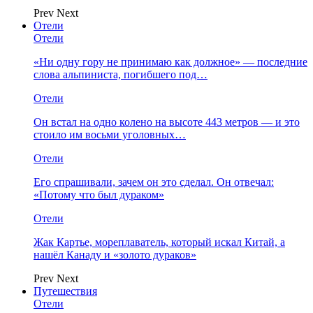
Prev
Next
Отели
Отели
«Ни одну гору не принимаю как должное» — последние
слова альпиниста, погибшего под…
Отели
Он встал на одно колено на высоте 443 метров — и это
стоило им восьми уголовных…
Отели
Его спрашивали, зачем он это сделал. Он отвечал:
«Потому что был дураком»
Отели
Жак Картье, мореплаватель, который искал Китай, а
нашёл Канаду и «золото дураков»
Prev
Next
Путешествия
Отели