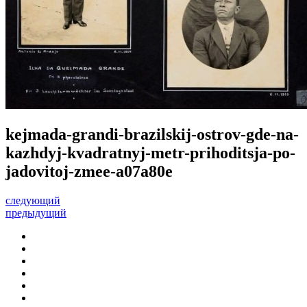
kejmada-grandi-brazilskij-ostrov-gde-na-
kazhdyj-kvadratnyj-metr-prihoditsja-po-
jadovitoj-zmee-a07a80e
следующий
предыдущий