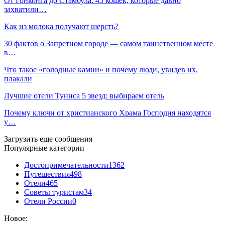
От Гонконга до Стамбула: 45 кошек, которые давно
захватили…
Как из молока получают шерсть?
30 фактов о Запретном городе — самом таинственном месте
в…
Что такое «голодные камни» и почему люди, увидев их,
плакали
Лучшие отели Туниса 5 звезд: выбираем отель
Почему ключи от христианского Храма Господня находятся
у…
Загрузить еще сообщения
Популярные категории
Достопримечательности
1362
Путешествия
498
Отели
465
Советы туристам
34
Отели России
0
Новое: