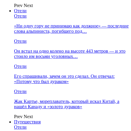
Prev
Next
Отели
Отели
«Ни одну гору не принимаю как должное» — последние
слова альпиниста, погибшего под…
Отели
Он встал на одно колено на высоте 443 метров — и это
стоило им восьми уголовных…
Отели
Его спрашивали, зачем он это сделал. Он отвечал:
«Потому что был дураком»
Отели
Жак Картье, мореплаватель, который искал Китай, а
нашёл Канаду и «золото дураков»
Prev
Next
Путешествия
Отели