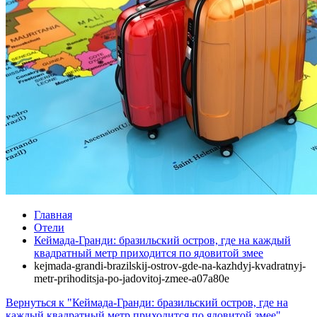
Главная
Отели
Кеймада-Гранди: бразильский остров, где на каждый
квадратный метр приходится по ядовитой змее
kejmada-grandi-brazilskij-ostrov-gde-na-kazhdyj-kvadratnyj-
metr-prihoditsja-po-jadovitoj-zmee-a07a80e
Вернуться к "Кеймада-Гранди: бразильский остров, где на
каждый квадратный метр приходится по ядовитой змее"