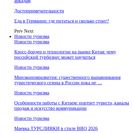
аркадам
Достопримечательности
Еда в Германии: где питаться и сколько стоит?
Prev
Next
Новости туризма
Новости туризма
Кросс-бордер и технологии на рынке Китая: чему
российский турбизнес может научиться
Новости туризма
Минэкономразвития: существенного выравнивания
туристического сезона в России пока не …
Новости туризма
Особенности работы с Китаем: портрет туриста, каналы
продаж и искусство коммуникации
Новости туризма
Маевка ТУРСЛИВКИ в стиле BBQ 2026