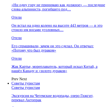
«Ни одну гору не принимаю как должное» — последние
слова альпиниста, погибшего под…
Отели
Он встал на одно колено на высоте 443 метров — и это
стоило им восьми уголовных…
Отели
Его спрашивали, зачем он это сделал. Он отвечал:
«Потому что был дураком»
Отели
Жак Картье, мореплаватель, который искал Китай, а
нашёл Канаду и «золото дураков»
Prev
Next
Советы туристам
Советы туристам
Экскурсия на Чегемские водопады, озеро Гижгит,
перевал Актопрак