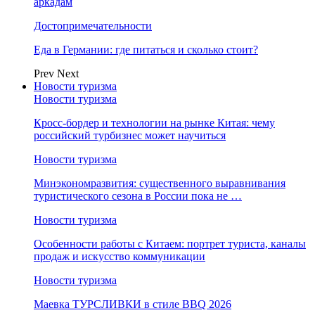
аркадам
Достопримечательности
Еда в Германии: где питаться и сколько стоит?
Prev
Next
Новости туризма
Новости туризма
Кросс-бордер и технологии на рынке Китая: чему
российский турбизнес может научиться
Новости туризма
Минэкономразвития: существенного выравнивания
туристического сезона в России пока не …
Новости туризма
Особенности работы с Китаем: портрет туриста, каналы
продаж и искусство коммуникации
Новости туризма
Маевка ТУРСЛИВКИ в стиле BBQ 2026