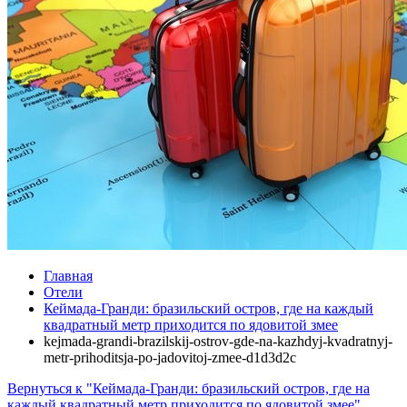
Главная
Отели
Кеймада-Гранди: бразильский остров, где на каждый
квадратный метр приходится по ядовитой змее
kejmada-grandi-brazilskij-ostrov-gde-na-kazhdyj-kvadratnyj-
metr-prihoditsja-po-jadovitoj-zmee-d1d3d2c
Вернуться к "Кеймада-Гранди: бразильский остров, где на
каждый квадратный метр приходится по ядовитой змее"