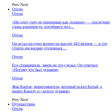
Prev
Next
Отели
Отели
«Ни одну гору не принимаю как должное» — последние
слова альпиниста, погибшего под…
Отели
Он встал на одно колено на высоте 443 метров — и это
стоило им восьми уголовных…
Отели
Его спрашивали, зачем он это сделал. Он отвечал:
«Потому что был дураком»
Отели
Жак Картье, мореплаватель, который искал Китай, а
нашёл Канаду и «золото дураков»
Prev
Next
Путешествия
Отели