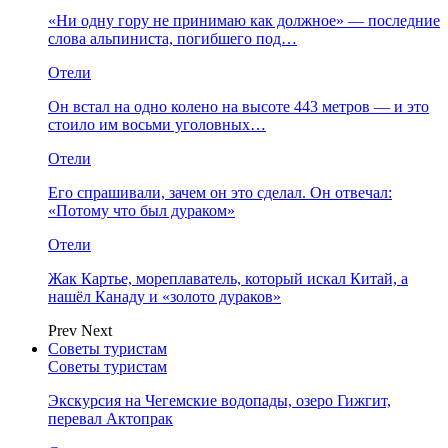
«Ни одну гору не принимаю как должное» — последние
слова альпиниста, погибшего под…
Отели
Он встал на одно колено на высоте 443 метров — и это
стоило им восьми уголовных…
Отели
Его спрашивали, зачем он это сделал. Он отвечал:
«Потому что был дураком»
Отели
Жак Картье, мореплаватель, который искал Китай, а
нашёл Канаду и «золото дураков»
Prev
Next
Советы туристам
Советы туристам
Экскурсия на Чегемские водопады, озеро Гижгит,
перевал Актопрак