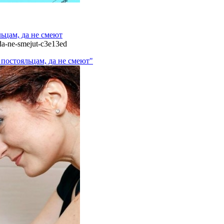
ьцам, да не смеют
-da-ne-smejut-c3e13ed
 постояльцам, да не смеют"