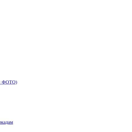
 + ФОТО)
ркадам