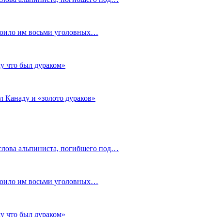
стоило им восьми уголовных…
му что был дураком»
л Канаду и «золото дураков»
слова альпиниста, погибшего под…
стоило им восьми уголовных…
му что был дураком»