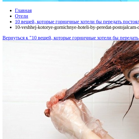
Главная
Отели
10 вещей, которые горничные хотели бы передать постоял
10-veshhej-kotorye-gornichnye-hoteli-by-peredat-postojalcam
Вернуться к "10 вещей, которые горничные хотели бы передать