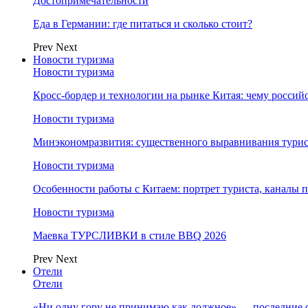
Достопримечательности
Еда в Германии: где питаться и сколько стоит?
Prev
Next
Новости туризма
Новости туризма
Кросс-бордер и технологии на рынке Китая: чему россий
Новости туризма
Минэкономразвития: существенного выравнивания турист
Новости туризма
Особенности работы с Китаем: портрет туриста, каналы
Новости туризма
Маевка ТУРСЛИВКИ в стиле BBQ 2026
Prev
Next
Отели
Отели
«Ни одну гору не принимаю как должное» — последние 