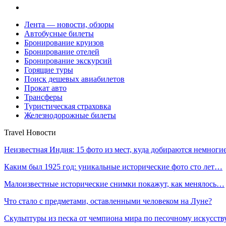
Лента — новости, обзоры
Автобусные билеты
Бронирование круизов
Бронирование отелей
Бронирование экскурсий
Горящие туры
Поиск дешевых авиабилетов
Прокат авто
Трансферы
Туристическая страховка
Железнодорожные билеты
Travel Новости
Неизвестная Индия: 15 фото из мест, куда добираются немног
Каким был 1925 год: уникальные исторические фото сто лет…
Малоизвестные исторические снимки покажут, как менялось…
Что стало с предметами, оставленными человеком на Луне?
Скульптуры из песка от чемпиона мира по песочному искусст