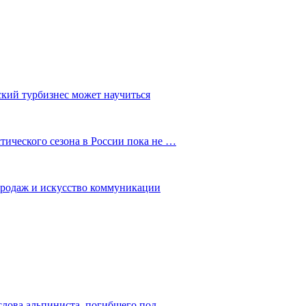
ский турбизнес может научиться
ического сезона в России пока не …
 продаж и искусство коммуникации
слова альпиниста, погибшего под…