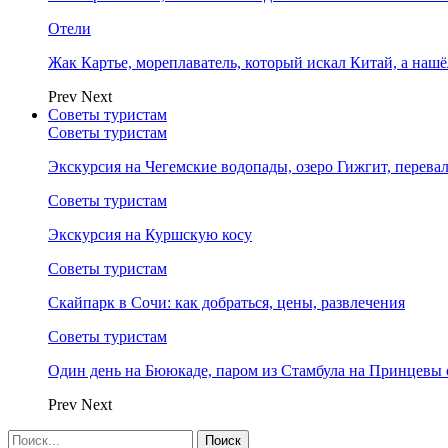
Отели
Жак Картье, мореплаватель, который искал Китай, а нашё
Prev
Next
Советы туристам
Советы туристам
Экскурсия на Чегемские водопады, озеро Гижгит, перева
Советы туристам
Экскурсия на Куршскую косу
Советы туристам
Скайпарк в Сочи: как добраться, цены, развлечения
Советы туристам
Один день на Бююкаде, паром из Стамбула на Принцевы 
Prev
Next