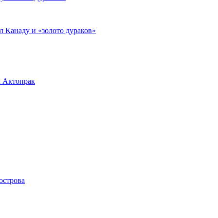
л Канаду и «золото дураков»
л Актопрак
острова