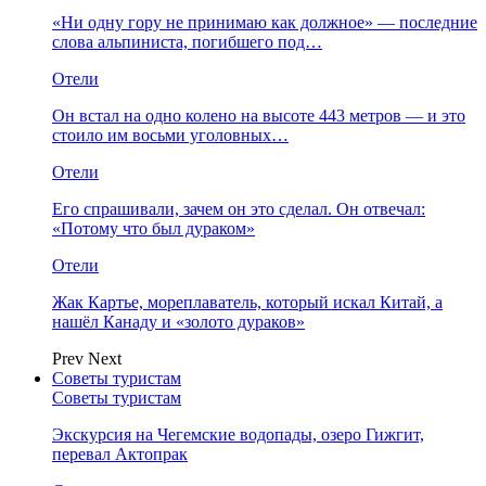
«Ни одну гору не принимаю как должное» — последние
слова альпиниста, погибшего под…
Отели
Он встал на одно колено на высоте 443 метров — и это
стоило им восьми уголовных…
Отели
Его спрашивали, зачем он это сделал. Он отвечал:
«Потому что был дураком»
Отели
Жак Картье, мореплаватель, который искал Китай, а
нашёл Канаду и «золото дураков»
Prev
Next
Советы туристам
Советы туристам
Экскурсия на Чегемские водопады, озеро Гижгит,
перевал Актопрак