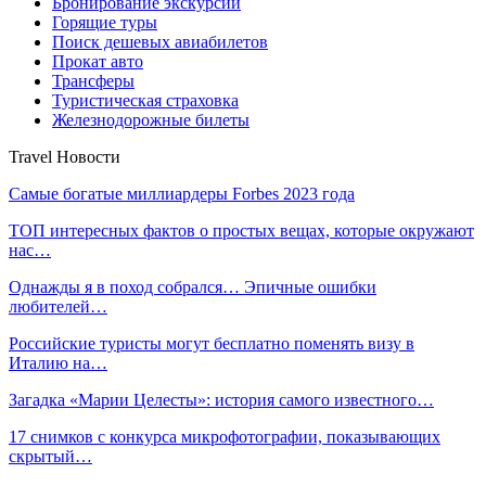
Бронирование экскурсий
Горящие туры
Поиск дешевых авиабилетов
Прокат авто
Трансферы
Туристическая страховка
Железнодорожные билеты
Travel Новости
Самые богатые миллиардеры Forbes 2023 года
ТОП интересных фактов о простых вещах, которые окружают
нас…
Однажды я в поход собрался… Эпичные ошибки
любителей…
Российские туристы могут бесплатно поменять визу в
Италию на…
Загадка «Марии Целесты»: история самого известного…
17 снимков с конкурса микрофотографии, показывающих
скрытый…