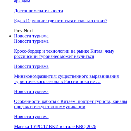
аркадам
Достопримечательности
Еда в Германии: где питаться и сколько стоит?
Prev
Next
Новости туризма
Новости туризма
Кросс-бордер и технологии на рынке Китая: чему
российский турбизнес может научиться
Новости туризма
Минэкономразвития: существенного выравнивания
туристического сезона в России пока не …
Новости туризма
Особенности работы с Китаем: портрет туриста, каналы
продаж и искусство коммуникации
Новости туризма
Маевка ТУРСЛИВКИ в стиле BBQ 2026