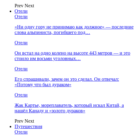
Prev
Next
Отели
Отели
«Ни одну гору не принимаю как должное» — последние
слова альпиниста, погибшего под…
Отели
Он встал на одно колено на высоте 443 метров — и это
стоило им восьми уголовных…
Отели
Его спрашивали, зачем он это сделал. Он отвечал:
«Потому что был дураком»
Отели
Жак Картье, мореплаватель, который искал Китай, а
нашёл Канаду и «золото дураков»
Prev
Next
Путешествия
Отели