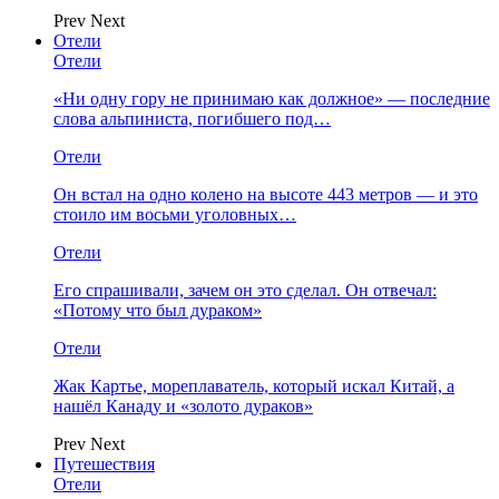
Prev
Next
Отели
Отели
«Ни одну гору не принимаю как должное» — последние
слова альпиниста, погибшего под…
Отели
Он встал на одно колено на высоте 443 метров — и это
стоило им восьми уголовных…
Отели
Его спрашивали, зачем он это сделал. Он отвечал:
«Потому что был дураком»
Отели
Жак Картье, мореплаватель, который искал Китай, а
нашёл Канаду и «золото дураков»
Prev
Next
Путешествия
Отели