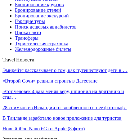
Бронирование круизов
Бронирование отелей
Бронирование экскурсий
Горящие туры
Поиск дешевых авиабилетов
Прокат авто
Трансферы
Туристическая страховка
Железнодорожные билеты
Travel Новости
Эмирейтс рассказывает о том, как путешествуют дети в …
«Второй Сочи» решили строить в Дагестане
Этот человек 4 раза менял веру, шпионил на Британию и
стал…
28 снимков из Исландии от влюбленного в нее фотографа
В Таиланде заработало новое приложение для туристов
Новый iPod Nano 6G от Apple (8 фото)