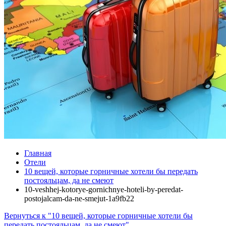
Главная
Отели
10 вещей, которые горничные хотели бы передать
постояльцам, да не смеют
10-veshhej-kotorye-gornichnye-hoteli-by-peredat-
postojalcam-da-ne-smejut-1a9fb22
Вернуться к "10 вещей, которые горничные хотели бы
передать постояльцам, да не смеют"