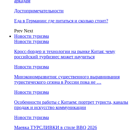
аркадам
Достопримечательности
Еда в Германии: где питаться и сколько стоит?
Prev
Next
Новости туризма
Новости туризма
Кросс-бордер и технологии на рынке Китая: чему
российский турбизнес может научиться
Новости туризма
Минэкономразвития: существенного выравнивания
туристического сезона в России пока не …
Новости туризма
Особенности работы с Китаем: портрет туриста, каналы
продаж и искусство коммуникации
Новости туризма
Маевка ТУРСЛИВКИ в стиле BBQ 2026