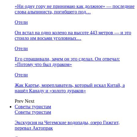
«Ни одну гору не принимаю как должное» — последние
слова альпиниста, погибшего под…
Отели
Он встал на одно колено на высоте 443 метров — и это
стоило им восьми уголовных…
Отели
Его спрашивали, зачем он это сделал. Он отвечал:
«Потому что был дураком»
Отели
Жак Картье, мореплаватель, который искал Китай, а
нашёл Канаду и «золото дураков»
Prev
Next
Советы туристам
Советы туристам
Экскурсия на Чегемские водопады, озеро Гижгит,
перевал Актопрак