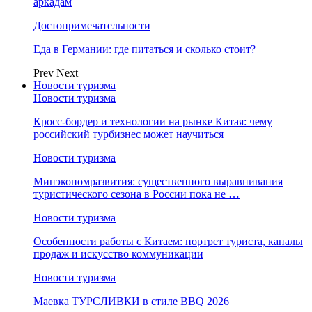
аркадам
Достопримечательности
Еда в Германии: где питаться и сколько стоит?
Prev
Next
Новости туризма
Новости туризма
Кросс-бордер и технологии на рынке Китая: чему
российский турбизнес может научиться
Новости туризма
Минэкономразвития: существенного выравнивания
туристического сезона в России пока не …
Новости туризма
Особенности работы с Китаем: портрет туриста, каналы
продаж и искусство коммуникации
Новости туризма
Маевка ТУРСЛИВКИ в стиле BBQ 2026