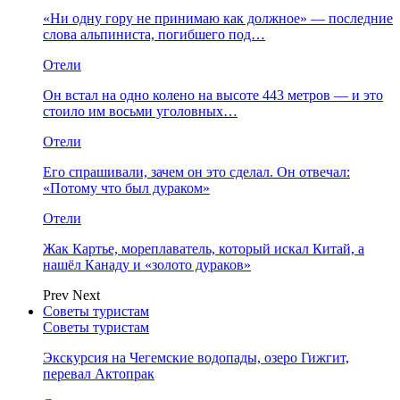
«Ни одну гору не принимаю как должное» — последние
слова альпиниста, погибшего под…
Отели
Он встал на одно колено на высоте 443 метров — и это
стоило им восьми уголовных…
Отели
Его спрашивали, зачем он это сделал. Он отвечал:
«Потому что был дураком»
Отели
Жак Картье, мореплаватель, который искал Китай, а
нашёл Канаду и «золото дураков»
Prev
Next
Советы туристам
Советы туристам
Экскурсия на Чегемские водопады, озеро Гижгит,
перевал Актопрак