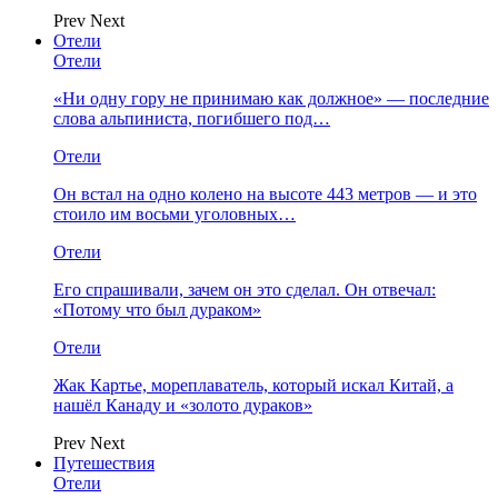
Prev
Next
Отели
Отели
«Ни одну гору не принимаю как должное» — последние
слова альпиниста, погибшего под…
Отели
Он встал на одно колено на высоте 443 метров — и это
стоило им восьми уголовных…
Отели
Его спрашивали, зачем он это сделал. Он отвечал:
«Потому что был дураком»
Отели
Жак Картье, мореплаватель, который искал Китай, а
нашёл Канаду и «золото дураков»
Prev
Next
Путешествия
Отели