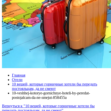
Главная
Отели
10 вещей, которые горничные хотели бы передать
постояльцам, да не смеют
10-veshhej-kotorye-gornichnye-hoteli-by-peredat-
postojalcam-da-ne-smejut-858455a
Вернуться к "10 вещей, которые горничные хотели бы
передать постояльцам, да не смеют"