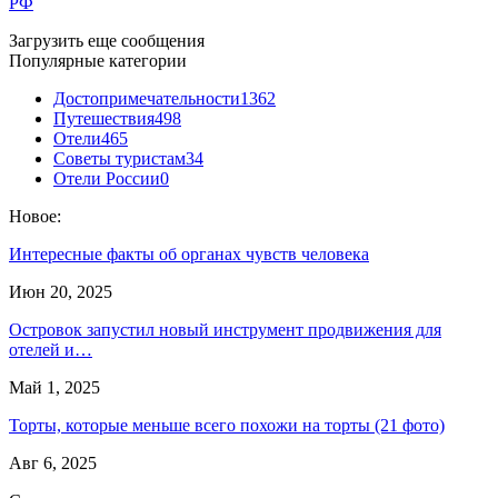
РФ
Загрузить еще сообщения
Популярные категории
Достопримечательности
1362
Путешествия
498
Отели
465
Советы туристам
34
Отели России
0
Новое:
Интересные факты об органах чувств человека
Июн 20, 2025
Островок запустил новый инструмент продвижения для
отелей и…
Май 1, 2025
Торты, которые меньше всего похожи на торты (21 фото)
Авг 6, 2025