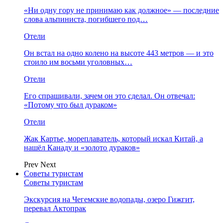
«Ни одну гору не принимаю как должное» — последние
слова альпиниста, погибшего под…
Отели
Он встал на одно колено на высоте 443 метров — и это
стоило им восьми уголовных…
Отели
Его спрашивали, зачем он это сделал. Он отвечал:
«Потому что был дураком»
Отели
Жак Картье, мореплаватель, который искал Китай, а
нашёл Канаду и «золото дураков»
Prev
Next
Советы туристам
Советы туристам
Экскурсия на Чегемские водопады, озеро Гижгит,
перевал Актопрак