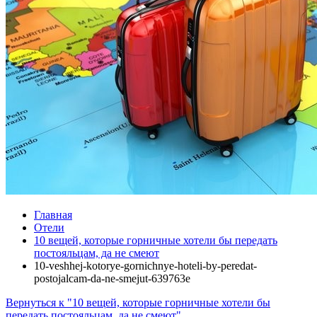
Главная
Отели
10 вещей, которые горничные хотели бы передать
постояльцам, да не смеют
10-veshhej-kotorye-gornichnye-hoteli-by-peredat-
postojalcam-da-ne-smejut-639763e
Вернуться к "10 вещей, которые горничные хотели бы
передать постояльцам, да не смеют"