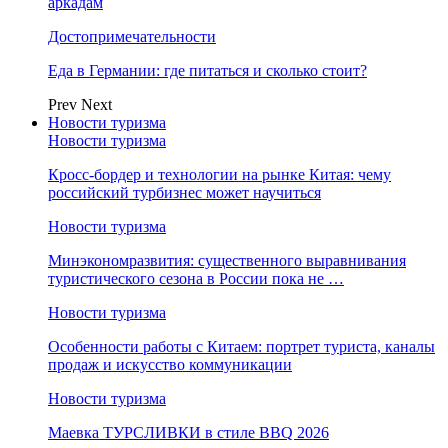
аркадам
Достопримечательности
Еда в Германии: где питаться и сколько стоит?
Prev
Next
Новости туризма
Новости туризма
Кросс-бордер и технологии на рынке Китая: чему
российский турбизнес может научиться
Новости туризма
Минэкономразвития: существенного выравнивания
туристического сезона в России пока не …
Новости туризма
Особенности работы с Китаем: портрет туриста, каналы
продаж и искусство коммуникации
Новости туризма
Маевка ТУРСЛИВКИ в стиле BBQ 2026