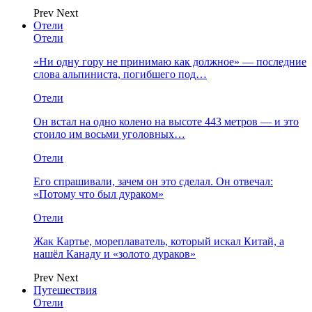
Prev
Next
Отели
Отели
«Ни одну гору не принимаю как должное» — последние
слова альпиниста, погибшего под…
Отели
Он встал на одно колено на высоте 443 метров — и это
стоило им восьми уголовных…
Отели
Его спрашивали, зачем он это сделал. Он отвечал:
«Потому что был дураком»
Отели
Жак Картье, мореплаватель, который искал Китай, а
нашёл Канаду и «золото дураков»
Prev
Next
Путешествия
Отели