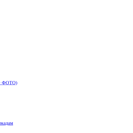
 + ФОТО)
ркадам