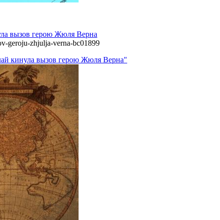
нула вызов герою Жюля Верна
zov-geroju-zhjulja-verna-bc01899
Блай кинула вызов герою Жюля Верна"