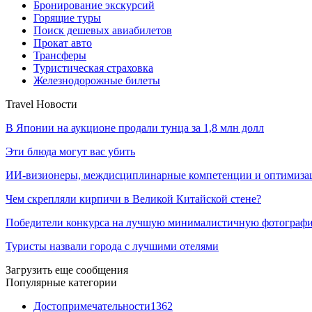
Бронирование экскурсий
Горящие туры
Поиск дешевых авиабилетов
Прокат авто
Трансферы
Туристическая страховка
Железнодорожные билеты
Travel Новости
В Японии на аукционе продали тунца за 1,8 млн долл
Эти блюда могут вас убить
ИИ-визионеры, междисциплинарные компетенции и оптимиз
Чем скрепляли кирпичи в Великой Китайской стене?
Победители конкурса на лучшую минималистичную фотогра
Туристы назвали города с лучшими отелями
Загрузить еще сообщения
Популярные категории
Достопримечательности
1362