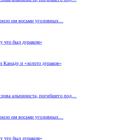
стоило им восьми уголовных…
му что был дураком»
л Канаду и «золото дураков»
слова альпиниста, погибшего под…
стоило им восьми уголовных…
му что был дураком»