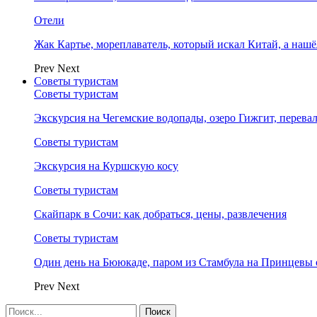
Отели
Жак Картье, мореплаватель, который искал Китай, а нашё
Prev
Next
Советы туристам
Советы туристам
Экскурсия на Чегемские водопады, озеро Гижгит, перева
Советы туристам
Экскурсия на Куршскую косу
Советы туристам
Скайпарк в Сочи: как добраться, цены, развлечения
Советы туристам
Один день на Бююкаде, паром из Стамбула на Принцевы 
Prev
Next