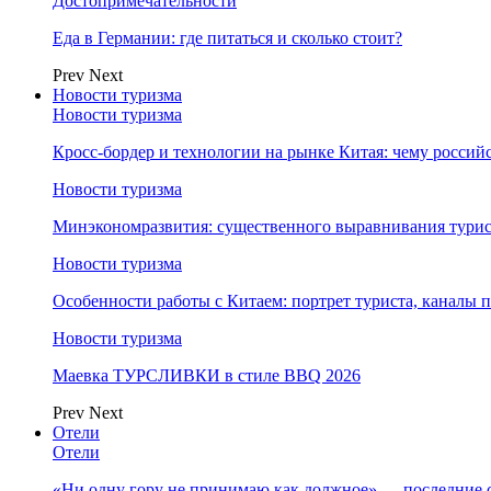
Достопримечательности
Еда в Германии: где питаться и сколько стоит?
Prev
Next
Новости туризма
Новости туризма
Кросс-бордер и технологии на рынке Китая: чему россий
Новости туризма
Минэкономразвития: существенного выравнивания турист
Новости туризма
Особенности работы с Китаем: портрет туриста, каналы
Новости туризма
Маевка ТУРСЛИВКИ в стиле BBQ 2026
Prev
Next
Отели
Отели
«Ни одну гору не принимаю как должное» — последние 