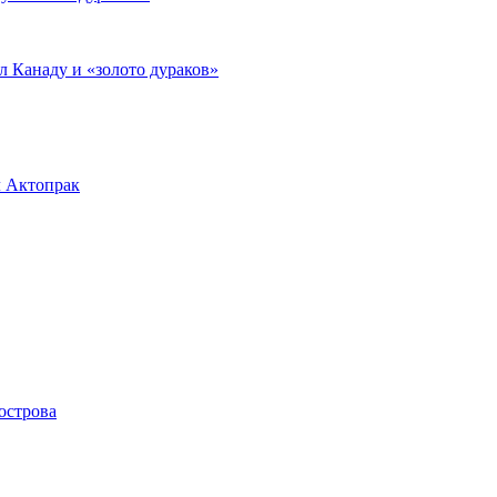
л Канаду и «золото дураков»
л Актопрак
острова