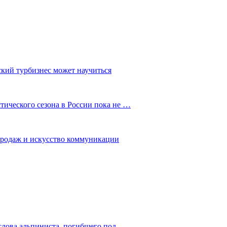
ский турбизнес может научиться
ического сезона в России пока не …
 продаж и искусство коммуникации
слова альпиниста, погибшего под…