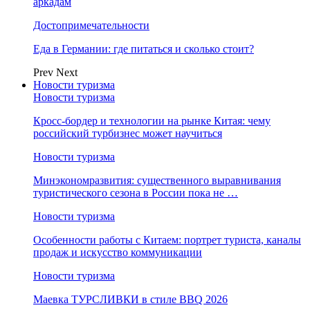
аркадам
Достопримечательности
Еда в Германии: где питаться и сколько стоит?
Prev
Next
Новости туризма
Новости туризма
Кросс-бордер и технологии на рынке Китая: чему
российский турбизнес может научиться
Новости туризма
Минэкономразвития: существенного выравнивания
туристического сезона в России пока не …
Новости туризма
Особенности работы с Китаем: портрет туриста, каналы
продаж и искусство коммуникации
Новости туризма
Маевка ТУРСЛИВКИ в стиле BBQ 2026