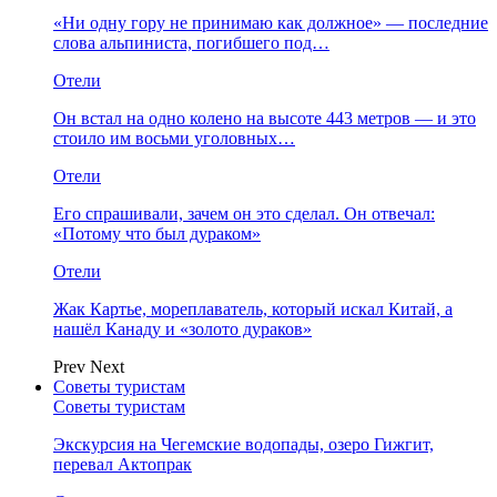
«Ни одну гору не принимаю как должное» — последние
слова альпиниста, погибшего под…
Отели
Он встал на одно колено на высоте 443 метров — и это
стоило им восьми уголовных…
Отели
Его спрашивали, зачем он это сделал. Он отвечал:
«Потому что был дураком»
Отели
Жак Картье, мореплаватель, который искал Китай, а
нашёл Канаду и «золото дураков»
Prev
Next
Советы туристам
Советы туристам
Экскурсия на Чегемские водопады, озеро Гижгит,
перевал Актопрак