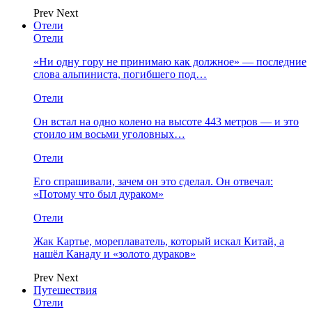
Prev
Next
Отели
Отели
«Ни одну гору не принимаю как должное» — последние
слова альпиниста, погибшего под…
Отели
Он встал на одно колено на высоте 443 метров — и это
стоило им восьми уголовных…
Отели
Его спрашивали, зачем он это сделал. Он отвечал:
«Потому что был дураком»
Отели
Жак Картье, мореплаватель, который искал Китай, а
нашёл Канаду и «золото дураков»
Prev
Next
Путешествия
Отели