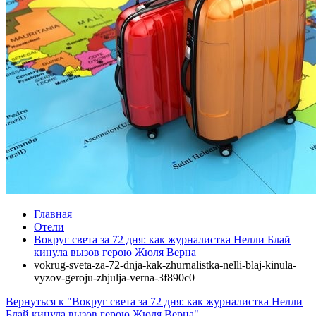
Главная
Отели
Вокруг света за 72 дня: как журналистка Нелли Блай
кинула вызов герою Жюля Верна
vokrug-sveta-za-72-dnja-kak-zhurnalistka-nelli-blaj-kinula-
vyzov-geroju-zhjulja-verna-3f890c0
Вернуться к "Вокруг света за 72 дня: как журналистка Нелли
Блай кинула вызов герою Жюля Верна"