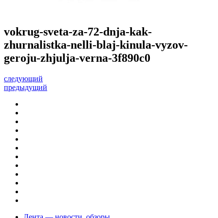
vokrug-sveta-za-72-dnja-kak-
zhurnalistka-nelli-blaj-kinula-vyzov-
geroju-zhjulja-verna-3f890c0
следующий
предыдущий
Лента — новости, обзоры