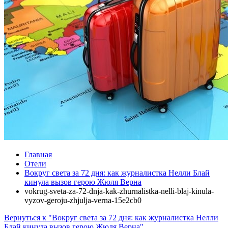
Главная
Отели
Вокруг света за 72 дня: как журналистка Нелли Блай
кинула вызов герою Жюля Верна
vokrug-sveta-za-72-dnja-kak-zhurnalistka-nelli-blaj-kinula-
vyzov-geroju-zhjulja-verna-15e2cb0
Вернуться к "Вокруг света за 72 дня: как журналистка Нелли
Блай кинула вызов герою Жюля Верна"