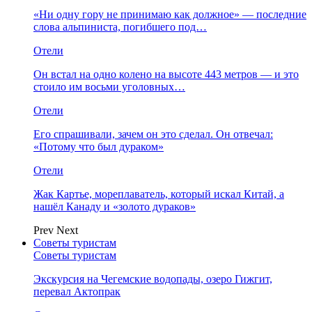
«Ни одну гору не принимаю как должное» — последние
слова альпиниста, погибшего под…
Отели
Он встал на одно колено на высоте 443 метров — и это
стоило им восьми уголовных…
Отели
Его спрашивали, зачем он это сделал. Он отвечал:
«Потому что был дураком»
Отели
Жак Картье, мореплаватель, который искал Китай, а
нашёл Канаду и «золото дураков»
Prev
Next
Советы туристам
Советы туристам
Экскурсия на Чегемские водопады, озеро Гижгит,
перевал Актопрак