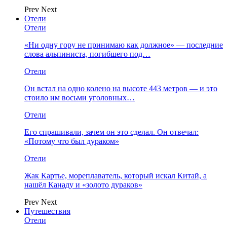
Prev
Next
Отели
Отели
«Ни одну гору не принимаю как должное» — последние
слова альпиниста, погибшего под…
Отели
Он встал на одно колено на высоте 443 метров — и это
стоило им восьми уголовных…
Отели
Его спрашивали, зачем он это сделал. Он отвечал:
«Потому что был дураком»
Отели
Жак Картье, мореплаватель, который искал Китай, а
нашёл Канаду и «золото дураков»
Prev
Next
Путешествия
Отели