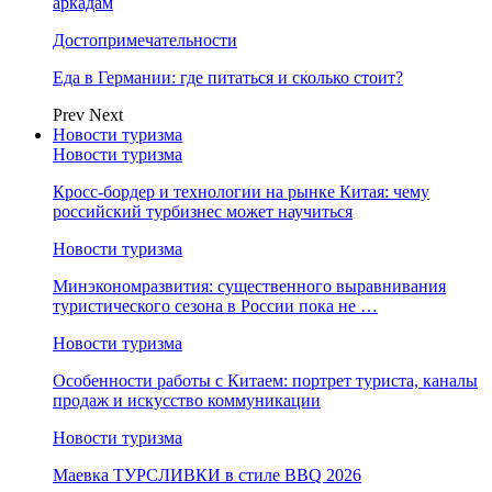
аркадам
Достопримечательности
Еда в Германии: где питаться и сколько стоит?
Prev
Next
Новости туризма
Новости туризма
Кросс-бордер и технологии на рынке Китая: чему
российский турбизнес может научиться
Новости туризма
Минэкономразвития: существенного выравнивания
туристического сезона в России пока не …
Новости туризма
Особенности работы с Китаем: портрет туриста, каналы
продаж и искусство коммуникации
Новости туризма
Маевка ТУРСЛИВКИ в стиле BBQ 2026