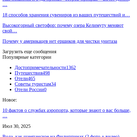
…
18 способов хранения сувениров из ваших путешествий и…
Высокогорный светофор: почему озера Келимуту меняют
свой…
Почему у америкацев нет ершиков для чистки унитаза
Загрузить еще сообщения
Популярные категории
Достопримечательности
1362
Путешествия
498
Отели
465
Советы туристам
34
Отели России
0
Новое:
10 фактов о службах аэропорта, которые знают о вас больше,
…
Июл 30, 2025
Вода, как шампанское на Филиппинах (2 фото + видео)