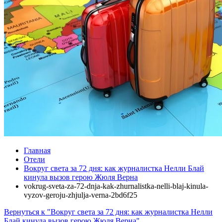
Главная
Отели
Вокруг света за 72 дня: как журналистка Нелли Блай
кинула вызов герою Жюля Верна
vokrug-sveta-za-72-dnja-kak-zhurnalistka-nelli-blaj-kinula-
vyzov-geroju-zhjulja-verna-2bd6f25
Вернуться к "Вокруг света за 72 дня: как журналистка Нелли
Блай кинула вызов герою Жюля Верна"