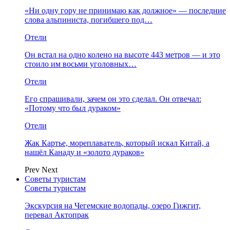
«Ни одну гору не принимаю как должное» — последние
слова альпиниста, погибшего под…
Отели
Он встал на одно колено на высоте 443 метров — и это
стоило им восьми уголовных…
Отели
Его спрашивали, зачем он это сделал. Он отвечал:
«Потому что был дураком»
Отели
Жак Картье, мореплаватель, который искал Китай, а
нашёл Канаду и «золото дураков»
Prev
Next
Советы туристам
Советы туристам
Экскурсия на Чегемские водопады, озеро Гижгит,
перевал Актопрак