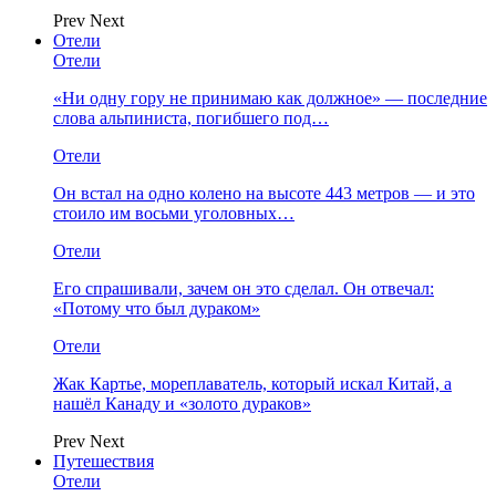
Prev
Next
Отели
Отели
«Ни одну гору не принимаю как должное» — последние
слова альпиниста, погибшего под…
Отели
Он встал на одно колено на высоте 443 метров — и это
стоило им восьми уголовных…
Отели
Его спрашивали, зачем он это сделал. Он отвечал:
«Потому что был дураком»
Отели
Жак Картье, мореплаватель, который искал Китай, а
нашёл Канаду и «золото дураков»
Prev
Next
Путешествия
Отели