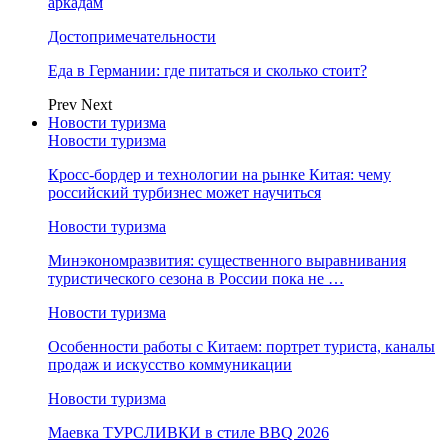
аркадам
Достопримечательности
Еда в Германии: где питаться и сколько стоит?
Prev
Next
Новости туризма
Новости туризма
Кросс-бордер и технологии на рынке Китая: чему
российский турбизнес может научиться
Новости туризма
Минэкономразвития: существенного выравнивания
туристического сезона в России пока не …
Новости туризма
Особенности работы с Китаем: портрет туриста, каналы
продаж и искусство коммуникации
Новости туризма
Маевка ТУРСЛИВКИ в стиле BBQ 2026