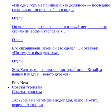
«Ни одну гору не принимаю как должное» — последние
слова альпиниста, погибшего под…
Отели
Он встал на одно колено на высоте 443 метров — и это
стоило им восьми уголовных…
Отели
Его спрашивали, зачем он это сделал. Он отвечал:
«Потому что был дураком»
Отели
Жак Картье, мореплаватель, который искал Китай, а
нашёл Канаду и «золото дураков»
Prev
Next
Советы туристам
Советы туристам
Экскурсия на Чегемские водопады, озеро Гижгит,
перевал Актопрак