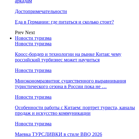
аркадам
Достопримечательности
Еда в Германии: где питаться и сколько стоит?
Prev
Next
Новости туризма
Новости туризма
Кросс-бордер и технологии на рынке Китая: чему
российский турбизнес может научиться
Новости туризма
Минэкономразвития: существенного выравнивания
туристического сезона в России пока не …
Новости туризма
Особенности работы с Китаем: портрет туриста, каналы
продаж и искусство коммуникации
Новости туризма
Маевка ТУРСЛИВКИ в стиле BBQ 2026