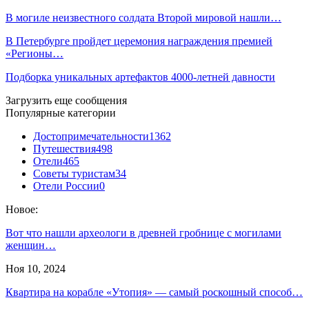
В могиле неизвестного солдата Второй мировой нашли…
В Петербурге пройдет церемония награждения премией
«Регионы…
Подборка уникальных артефактов 4000-летней давности
Загрузить еще сообщения
Популярные категории
Достопримечательности
1362
Путешествия
498
Отели
465
Советы туристам
34
Отели России
0
Новое:
Вот что нашли археологи в древней гробнице с могилами
женщин…
Ноя 10, 2024
Квартира на корабле «Утопия» — самый роскошный способ…