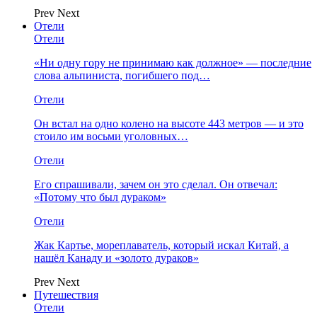
Prev
Next
Отели
Отели
«Ни одну гору не принимаю как должное» — последние
слова альпиниста, погибшего под…
Отели
Он встал на одно колено на высоте 443 метров — и это
стоило им восьми уголовных…
Отели
Его спрашивали, зачем он это сделал. Он отвечал:
«Потому что был дураком»
Отели
Жак Картье, мореплаватель, который искал Китай, а
нашёл Канаду и «золото дураков»
Prev
Next
Путешествия
Отели