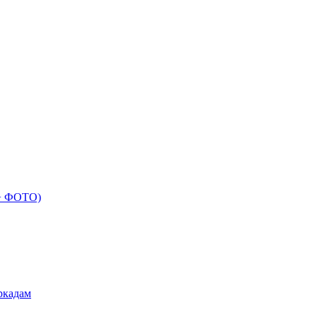
 + ФОТО)
ркадам