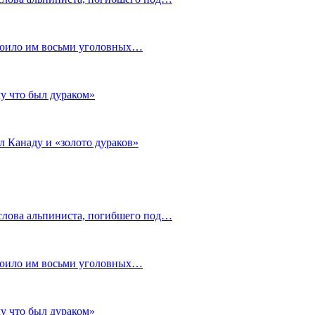
стоило им восьми уголовных…
му что был дураком»
л Канаду и «золото дураков»
слова альпиниста, погибшего под…
стоило им восьми уголовных…
му что был дураком»