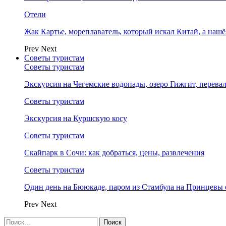
Отели
Жак Картье, мореплаватель, который искал Китай, а нашё
Prev
Next
Советы туристам
Советы туристам
Экскурсия на Чегемские водопады, озеро Гижгит, перева
Советы туристам
Экскурсия на Куршскую косу
Советы туристам
Скайпарк в Сочи: как добраться, цены, развлечения
Советы туристам
Один день на Бююкаде, паром из Стамбула на Принцевы 
Prev
Next