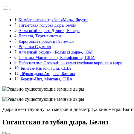
Кимберлитовая трубка «Мир», Якутия
Гигантская голубая дыра, Белиз
Алмазный карьер Дьявик, Канада
Дарваза, Туркменистан
Карстовый провал в Гватемале
Воронка Соумилл
Алмазный рудник «Большая дыра», ЮАР
Плотина Монтичелло, Калифорния, США
Небесная яма Сяочжай — самая глубокая воронка в мире
Бингем-Каньон, Юта, США
Чёрная дыра Андроса, Багамы
Беркли-Пит, Монтана, США
Дыра имеет глубину 525 метров и диаметр 1,2 километра. Вы т
Гигантская голубая дыра, Белиз