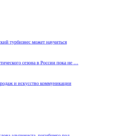
ский турбизнес может научиться
ического сезона в России пока не …
 продаж и искусство коммуникации
слова альпиниста, погибшего под…