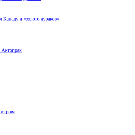
л Канаду и «золото дураков»
л Актопрак
острова