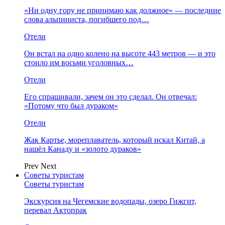
«Ни одну гору не принимаю как должное» — последние
слова альпиниста, погибшего под…
Отели
Он встал на одно колено на высоте 443 метров — и это
стоило им восьми уголовных…
Отели
Его спрашивали, зачем он это сделал. Он отвечал:
«Потому что был дураком»
Отели
Жак Картье, мореплаватель, который искал Китай, а
нашёл Канаду и «золото дураков»
Prev
Next
Советы туристам
Советы туристам
Экскурсия на Чегемские водопады, озеро Гижгит,
перевал Актопрак