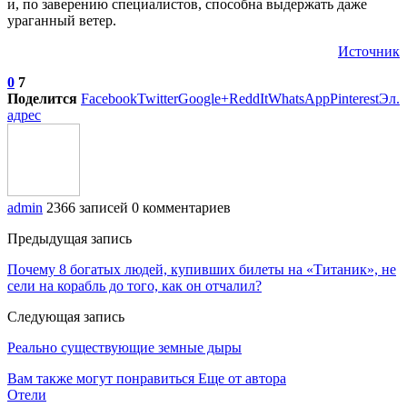
и, по заверению специалистов, способна выдержать даже
ураганный ветер.
Источник
0
7
Поделится
Facebook
Twitter
Google+
ReddIt
WhatsApp
Pinterest
Эл.
адрес
admin
2366 записей
0 комментариев
Предыдущая запись
Почему 8 богатых людей, купивших билеты на «Титаник», не
сели на корабль до того, как он отчалил?
Следующая запись
Реально существующие земные дыры
Вам также могут понравиться
Еще от автора
Отели