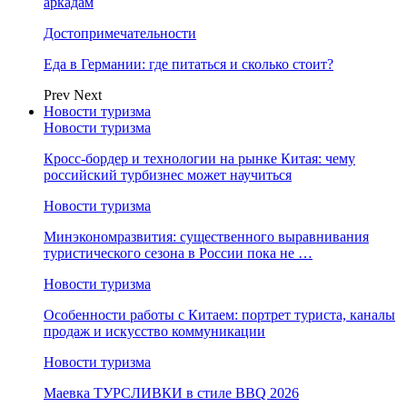
аркадам
Достопримечательности
Еда в Германии: где питаться и сколько стоит?
Prev
Next
Новости туризма
Новости туризма
Кросс-бордер и технологии на рынке Китая: чему
российский турбизнес может научиться
Новости туризма
Минэкономразвития: существенного выравнивания
туристического сезона в России пока не …
Новости туризма
Особенности работы с Китаем: портрет туриста, каналы
продаж и искусство коммуникации
Новости туризма
Маевка ТУРСЛИВКИ в стиле BBQ 2026