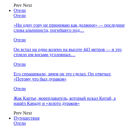
Prev
Next
Отели
Отели
«Ни одну гору не принимаю как должное» — последние
слова альпиниста, погибшего под…
Отели
Он встал на одно колено на высоте 443 метров — и это
стоило им восьми уголовных…
Отели
Его спрашивали, зачем он это сделал. Он отвечал:
«Потому что был дураком»
Отели
Жак Картье, мореплаватель, который искал Китай, а
нашёл Канаду и «золото дураков»
Prev
Next
Путешествия
Отели