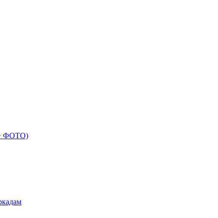
 + ФОТО)
ркадам