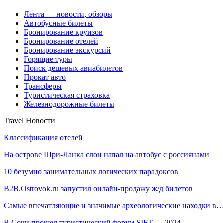
Лента — новости, обзоры
Автобусные билеты
Бронирование круизов
Бронирование отелей
Бронирование экскурсий
Горящие туры
Поиск дешевых авиабилетов
Прокат авто
Трансферы
Туристическая страховка
Железнодорожные билеты
Travel Новости
Классификация отелей
На острове Шри-Ланка слон напал на автобус с россиянами
10 безумно занимательных логических парадоксов
B2B.Ostrovok.ru запустил онлайн-продажу ж/д билетов
Самые впечатляющие и значимые археологические находки в
В Сочи прошел туристический форум SIFT — 2024