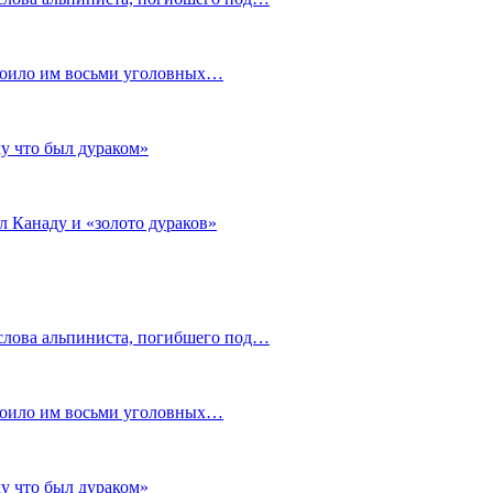
стоило им восьми уголовных…
му что был дураком»
л Канаду и «золото дураков»
слова альпиниста, погибшего под…
стоило им восьми уголовных…
му что был дураком»