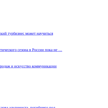
ский турбизнес может научиться
ического сезона в России пока не …
 продаж и искусство коммуникации
слова альпиниста, погибшего под…