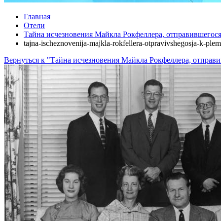
Главная
Отели
Тайна исчезновения Майкла Рокфеллера, отправившегося
tajna-ischeznovenija-majkla-rokfellera-otpravivshegosja-k-ple
Вернуться к "Тайна исчезновения Майкла Рокфеллера, отправ