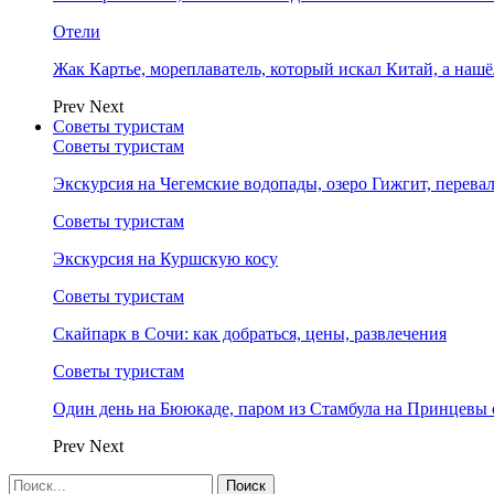
Отели
Жак Картье, мореплаватель, который искал Китай, а нашё
Prev
Next
Советы туристам
Советы туристам
Экскурсия на Чегемские водопады, озеро Гижгит, перева
Советы туристам
Экскурсия на Куршскую косу
Советы туристам
Скайпарк в Сочи: как добраться, цены, развлечения
Советы туристам
Один день на Бююкаде, паром из Стамбула на Принцевы 
Prev
Next