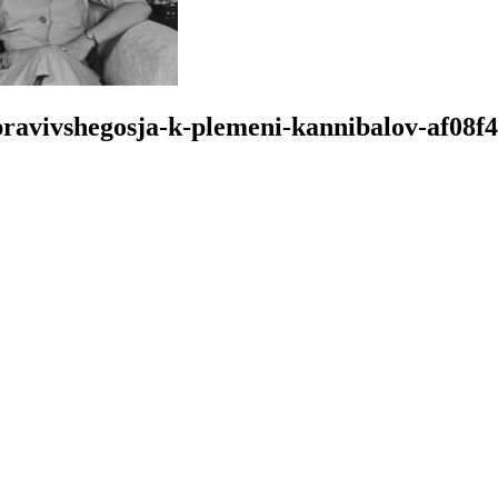
pravivshegosja-k-plemeni-kannibalov-af08f