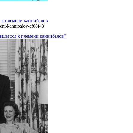
 к племени каннибалов
meni-kannibalov-af08f43
ившегося к племени каннибалов"