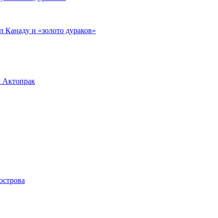
л Канаду и «золото дураков»
л Актопрак
острова