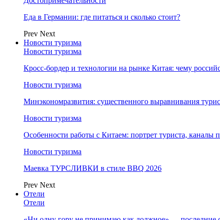
Достопримечательности
Еда в Германии: где питаться и сколько стоит?
Prev
Next
Новости туризма
Новости туризма
Кросс-бордер и технологии на рынке Китая: чему россий
Новости туризма
Минэкономразвития: существенного выравнивания турист
Новости туризма
Особенности работы с Китаем: портрет туриста, каналы
Новости туризма
Маевка ТУРСЛИВКИ в стиле BBQ 2026
Prev
Next
Отели
Отели
«Ни одну гору не принимаю как должное» — последние 