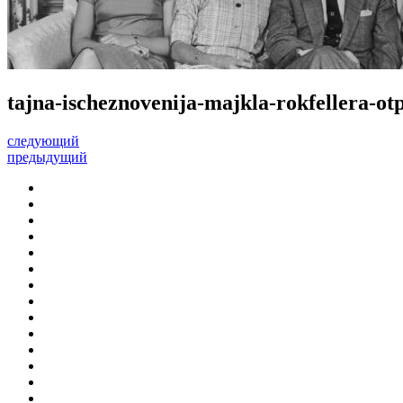
tajna-ischeznovenija-majkla-rokfellera-ot
следующий
предыдущий