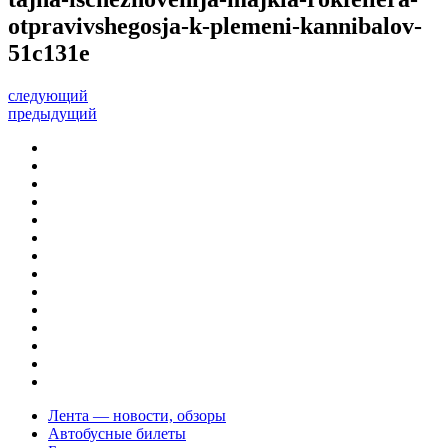
otpravivshegosja-k-plemeni-kannibalov-
51c131e
следующий
предыдущий
Лента — новости, обзоры
Автобусные билеты