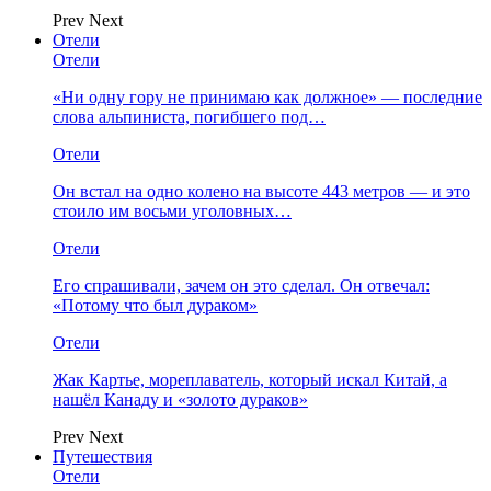
Prev
Next
Отели
Отели
«Ни одну гору не принимаю как должное» — последние
слова альпиниста, погибшего под…
Отели
Он встал на одно колено на высоте 443 метров — и это
стоило им восьми уголовных…
Отели
Его спрашивали, зачем он это сделал. Он отвечал:
«Потому что был дураком»
Отели
Жак Картье, мореплаватель, который искал Китай, а
нашёл Канаду и «золото дураков»
Prev
Next
Путешествия
Отели