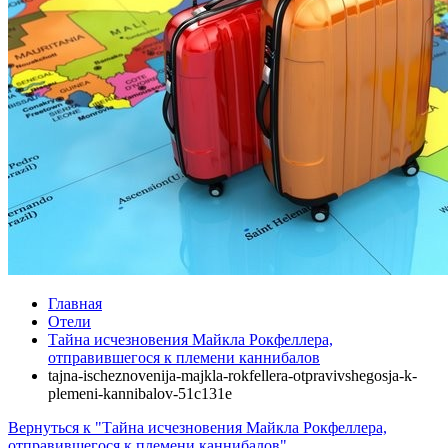
Главная
Отели
Тайна исчезновения Майкла Рокфеллера,
отправившегося к племени каннибалов
tajna-ischeznovenija-majkla-rokfellera-otpravivshegosja-k-
plemeni-kannibalov-51c131e
Вернуться к "Тайна исчезновения Майкла Рокфеллера,
отправившегося к племени каннибалов"