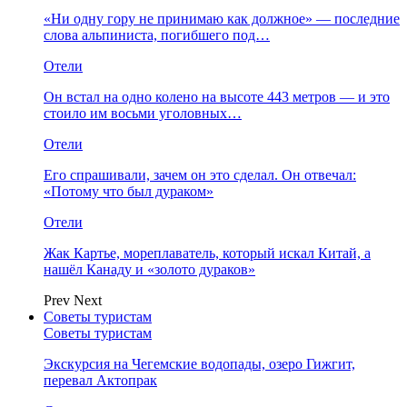
«Ни одну гору не принимаю как должное» — последние
слова альпиниста, погибшего под…
Отели
Он встал на одно колено на высоте 443 метров — и это
стоило им восьми уголовных…
Отели
Его спрашивали, зачем он это сделал. Он отвечал:
«Потому что был дураком»
Отели
Жак Картье, мореплаватель, который искал Китай, а
нашёл Канаду и «золото дураков»
Prev
Next
Советы туристам
Советы туристам
Экскурсия на Чегемские водопады, озеро Гижгит,
перевал Актопрак