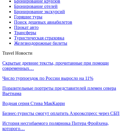
Бронирование круизов
Бронирование отелей
Бронирование экскурсий
Горящие туры
Поиск дешевых авиабилетов
Прокат авто
Трансферы
Туристическая страховка
Железнодорожные билеты
Travel Новости
Скрытые древние тексты, прочитанные при помощи
современных…
Число турпоездок по России выросло на 11%
Поразительные портреты представителей племен севера
Вьетнама
Водная серия Стива МакКарри
Бизнес-туристы смогут оплатить Аэроэкспресс через СБП
История несгибаемого полярника Питера Фройхена,
которого…