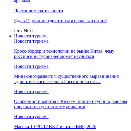
аркадам
Достопримечательности
Еда в Германии: где питаться и сколько стоит?
Prev
Next
Новости туризма
Новости туризма
Кросс-бордер и технологии на рынке Китая: чему
российский турбизнес может научиться
Новости туризма
Минэкономразвития: существенного выравнивания
туристического сезона в России пока не …
Новости туризма
Особенности работы с Китаем: портрет туриста, каналы
продаж и искусство коммуникации
Новости туризма
Маевка ТУРСЛИВКИ в стиле BBQ 2026