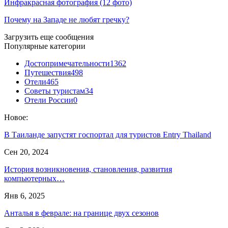
Инфракрасная фотография (12 фото)
Почему на Западе не любят гречку?
Загрузить еще сообщения
Популярные категории
Достопримечательности
1362
Путешествия
498
Отели
465
Советы туристам
34
Отели России
0
Новое:
В Таиланде запустят госпортал для туристов Entry Thailand
Сен 20, 2024
История возникновения, становления, развития
компьютерных…
Янв 6, 2025
Анталья в феврале: на границе двух сезонов