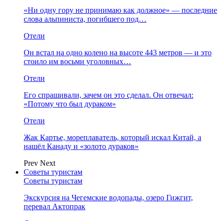
«Ни одну гору не принимаю как должное» — последние
слова альпиниста, погибшего под…
Отели
Он встал на одно колено на высоте 443 метров — и это
стоило им восьми уголовных…
Отели
Его спрашивали, зачем он это сделал. Он отвечал:
«Потому что был дураком»
Отели
Жак Картье, мореплаватель, который искал Китай, а
нашёл Канаду и «золото дураков»
Prev
Next
Советы туристам
Советы туристам
Экскурсия на Чегемские водопады, озеро Гижгит,
перевал Актопрак