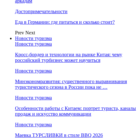
аркадам
Достопримечательности
Еда в Германии: где питаться и сколько стоит?
Prev
Next
Новости туризма
Новости туризма
Кросс-бордер и технологии на рынке Китая: чему
российский турбизнес может научиться
Новости туризма
Минэкономразвития: существенного выравнивания
туристического сезона в России пока не …
Новости туризма
Особенности работы с Китаем: портрет туриста, каналы
продаж и искусство коммуникации
Новости туризма
Маевка ТУРСЛИВКИ в стиле BBQ 2026