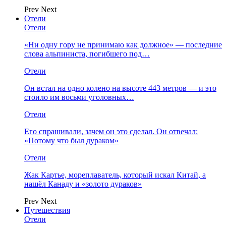
Prev
Next
Отели
Отели
«Ни одну гору не принимаю как должное» — последние
слова альпиниста, погибшего под…
Отели
Он встал на одно колено на высоте 443 метров — и это
стоило им восьми уголовных…
Отели
Его спрашивали, зачем он это сделал. Он отвечал:
«Потому что был дураком»
Отели
Жак Картье, мореплаватель, который искал Китай, а
нашёл Канаду и «золото дураков»
Prev
Next
Путешествия
Отели