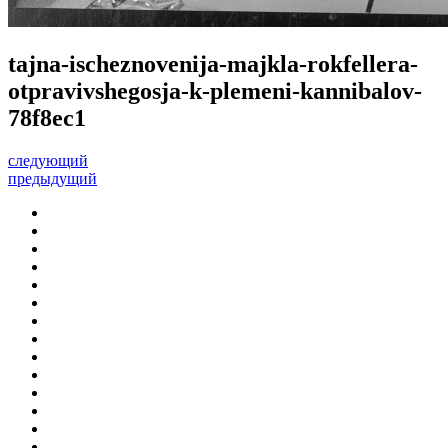
tajna-ischeznovenija-majkla-rokfellera-
otpravivshegosja-k-plemeni-kannibalov-
78f8ec1
следующий
предыдущий