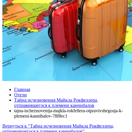
Главная
Отели
Тайна исчезновения Майкла Рокфеллера,
отправившегося к племени каннибалов
tajna-ischeznovenija-majkla-rokfellera-otpravivshegosja-k-
plemeni-kannibalov-78f8ec1
Вернуться к "Тайна исчезновения Майкла Рокфеллера,
отправившегося к племени каннибалов"