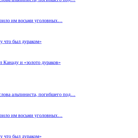
стоило им восьми уголовных…
му что был дураком»
л Канаду и «золото дураков»
слова альпиниста, погибшего под…
стоило им восьми уголовных…
му что был дураком»