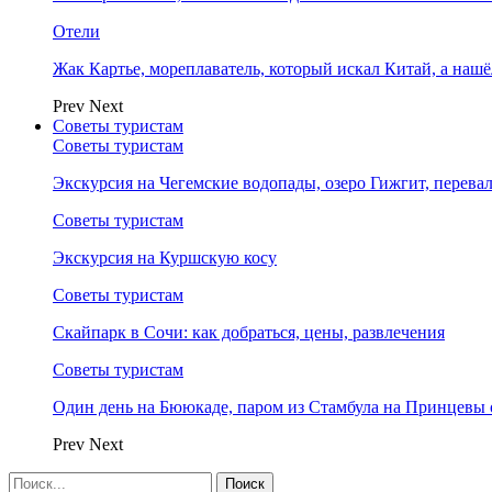
Отели
Жак Картье, мореплаватель, который искал Китай, а нашё
Prev
Next
Советы туристам
Советы туристам
Экскурсия на Чегемские водопады, озеро Гижгит, перева
Советы туристам
Экскурсия на Куршскую косу
Советы туристам
Скайпарк в Сочи: как добраться, цены, развлечения
Советы туристам
Один день на Бююкаде, паром из Стамбула на Принцевы 
Prev
Next