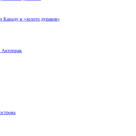
л Канаду и «золото дураков»
л Актопрак
острова