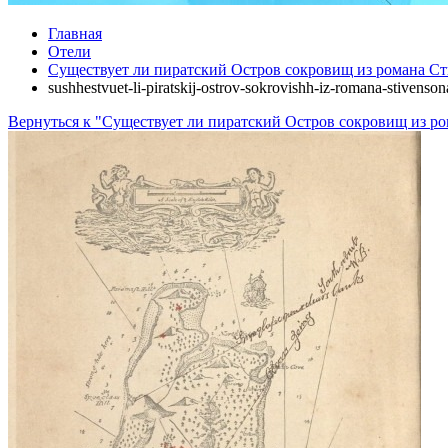
Главная
Отели
Существует ли пиратский Остров сокровищ из романа С
sushhestvuet-li-piratskij-ostrov-sokrovishh-iz-romana-stivenso
Вернуться к "Существует ли пиратский Остров сокровищ из р