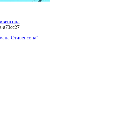
тивенсона
na-a73cc27
омана Стивенсона"