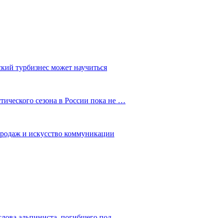
ский турбизнес может научиться
ического сезона в России пока не …
 продаж и искусство коммуникации
слова альпиниста, погибшего под…