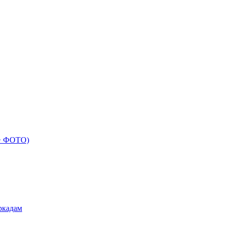
 + ФОТО)
ркадам