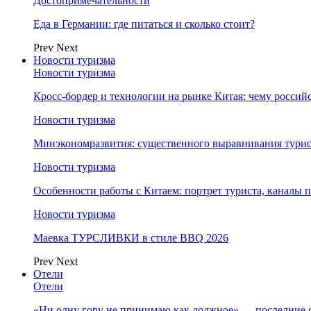
Достопримечательности
Еда в Германии: где питаться и сколько стоит?
Prev
Next
Новости туризма
Новости туризма
Кросс-бордер и технологии на рынке Китая: чему россий
Новости туризма
Минэкономразвития: существенного выравнивания турист
Новости туризма
Особенности работы с Китаем: портрет туриста, каналы
Новости туризма
Маевка ТУРСЛИВКИ в стиле BBQ 2026
Prev
Next
Отели
Отели
«Ни одну гору не принимаю как должное» — последние 