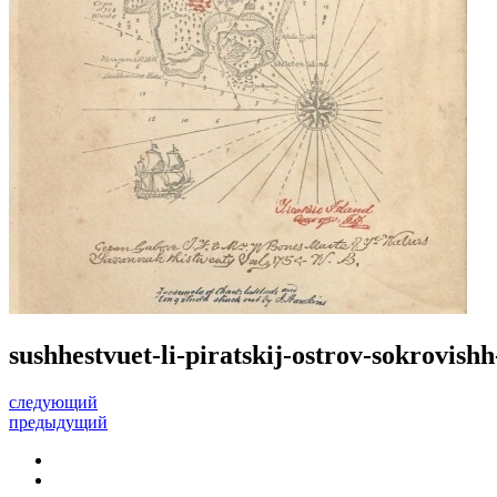
sushhestvuet-li-piratskij-ostrov-sokrovis
следующий
предыдущий