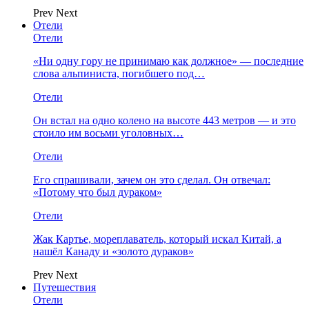
Prev
Next
Отели
Отели
«Ни одну гору не принимаю как должное» — последние
слова альпиниста, погибшего под…
Отели
Он встал на одно колено на высоте 443 метров — и это
стоило им восьми уголовных…
Отели
Его спрашивали, зачем он это сделал. Он отвечал:
«Потому что был дураком»
Отели
Жак Картье, мореплаватель, который искал Китай, а
нашёл Канаду и «золото дураков»
Prev
Next
Путешествия
Отели