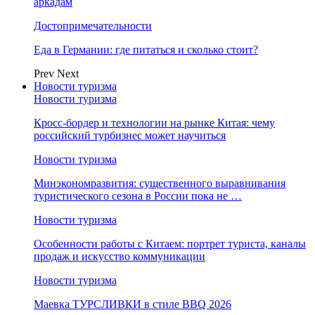
аркадам
Достопримечательности
Еда в Германии: где питаться и сколько стоит?
Prev
Next
Новости туризма
Новости туризма
Кросс-бордер и технологии на рынке Китая: чему
российский турбизнес может научиться
Новости туризма
Минэкономразвития: существенного выравнивания
туристического сезона в России пока не …
Новости туризма
Особенности работы с Китаем: портрет туриста, каналы
продаж и искусство коммуникации
Новости туризма
Маевка ТУРСЛИВКИ в стиле BBQ 2026