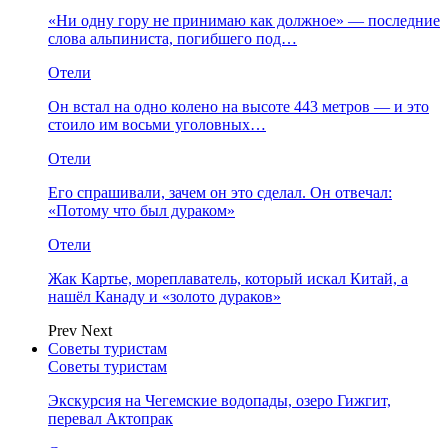
«Ни одну гору не принимаю как должное» — последние
слова альпиниста, погибшего под…
Отели
Он встал на одно колено на высоте 443 метров — и это
стоило им восьми уголовных…
Отели
Его спрашивали, зачем он это сделал. Он отвечал:
«Потому что был дураком»
Отели
Жак Картье, мореплаватель, который искал Китай, а
нашёл Канаду и «золото дураков»
Prev
Next
Советы туристам
Советы туристам
Экскурсия на Чегемские водопады, озеро Гижгит,
перевал Актопрак