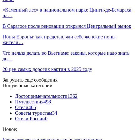
«Каменный лес» в национальном парке Цинги-де-Бемараха
на…
В Сарагосе после реновации открылся Центральный рынок
Попы Европы: как представляли себе женские попы
жители…
Что нельзя делать во Вьетнаме: законы, которые надо знать
до…
20 цен самых дорогих картин в 2025 году
Загрузить еще сообщения
Популярные категории
Достопримечательности
1362
Путешествия
498
Отели
465
Советы туристам
34
Отели России
0
Новое:
Как выглядят заправки в разных странах мира