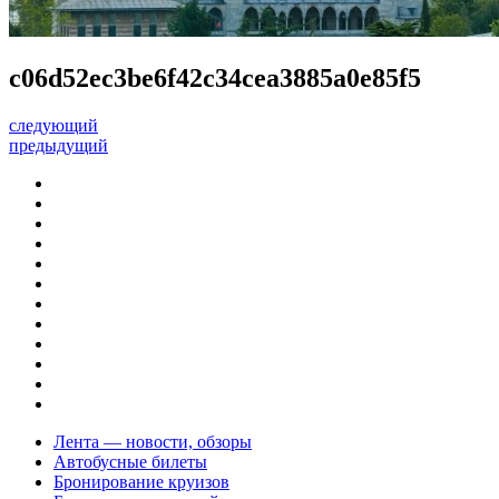
c06d52ec3be6f42c34cea3885a0e85f5
следующий
предыдущий
Лента — новости, обзоры
Автобусные билеты
Бронирование круизов