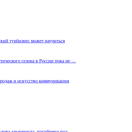
ский турбизнес может научиться
ического сезона в России пока не …
 продаж и искусство коммуникации
слова альпиниста, погибшего под…