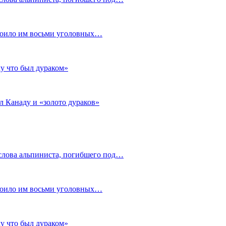
стоило им восьми уголовных…
му что был дураком»
л Канаду и «золото дураков»
слова альпиниста, погибшего под…
стоило им восьми уголовных…
му что был дураком»