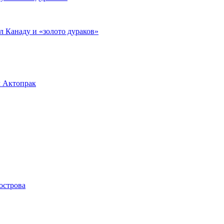
л Канаду и «золото дураков»
л Актопрак
острова