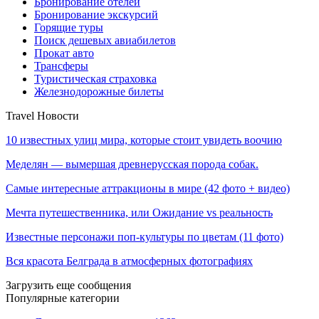
Бронирование отелей
Бронирование экскурсий
Горящие туры
Поиск дешевых авиабилетов
Прокат авто
Трансферы
Туристическая страховка
Железнодорожные билеты
Travel Новости
10 известных улиц мира, которые стоит увидеть воочию
Меделян — вымершая древнерусская порода собак.
Самые интересные аттракционы в мире (42 фото + видео)
Мечта путешественника, или Ожидание vs реальность
Известные персонажи поп-культуры по цветам (11 фото)
Вся красота Белграда в атмосферных фотографиях
Загрузить еще сообщения
Популярные категории