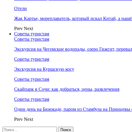
Отели
Жак Картье, мореплаватель, который искал Китай, а нашё
Prev
Next
Советы туристам
Советы туристам
Экскурсия на Чегемские водопады, озеро Гижгит, перева
Советы туристам
Экскурсия на Куршскую косу
Советы туристам
Скайпарк в Сочи: как добраться, цены, развлечения
Советы туристам
Один день на Бююкаде, паром из Стамбула на Принцевы 
Prev
Next