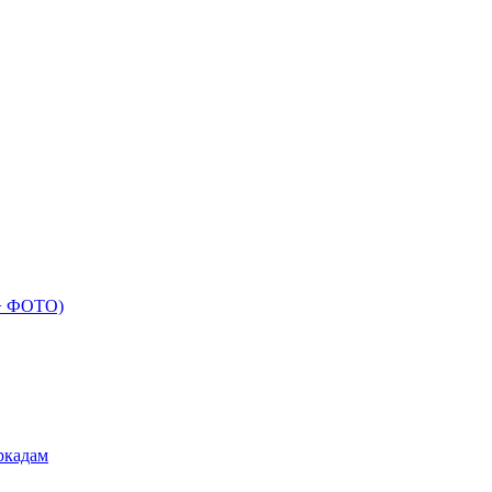
 + ФОТО)
ркадам