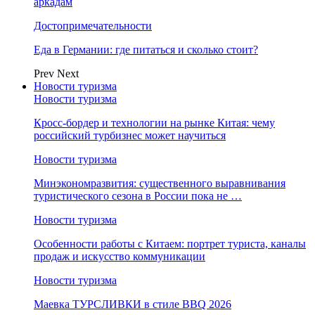
аркадам
Достопримечательности
Еда в Германии: где питаться и сколько стоит?
Prev
Next
Новости туризма
Новости туризма
Кросс-бордер и технологии на рынке Китая: чему
российский турбизнес может научиться
Новости туризма
Минэкономразвития: существенного выравнивания
туристического сезона в России пока не …
Новости туризма
Особенности работы с Китаем: портрет туриста, каналы
продаж и искусство коммуникации
Новости туризма
Маевка ТУРСЛИВКИ в стиле BBQ 2026