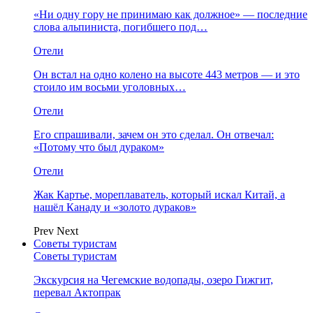
«Ни одну гору не принимаю как должное» — последние
слова альпиниста, погибшего под…
Отели
Он встал на одно колено на высоте 443 метров — и это
стоило им восьми уголовных…
Отели
Его спрашивали, зачем он это сделал. Он отвечал:
«Потому что был дураком»
Отели
Жак Картье, мореплаватель, который искал Китай, а
нашёл Канаду и «золото дураков»
Prev
Next
Советы туристам
Советы туристам
Экскурсия на Чегемские водопады, озеро Гижгит,
перевал Актопрак