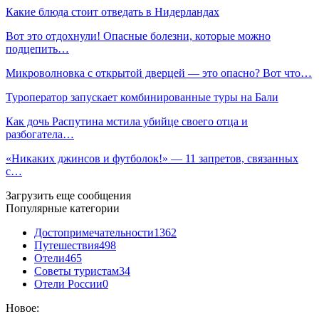
Какие блюда стоит отведать в Нидерландах
Вот это отдохнули! Опасные болезни, которые можно
подцепить…
Микроволновка с открытой дверцей — это опасно? Вот что…
Туроператор запускает комбинированные туры на Бали
Как дочь Распутина мстила убийце своего отца и
разбогатела…
«Никаких джинсов и футболок!» — 11 запретов, связанных
с…
Загрузить еще сообщения
Популярные категории
Достопримечательности
1362
Путешествия
498
Отели
465
Советы туристам
34
Отели России
0
Новое: