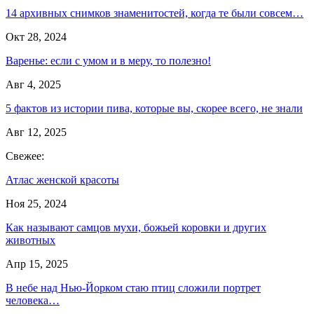
14 архивных снимков знаменитостей, когда те были совсем…
Окт 28, 2024
Варенье: если с умом и в меру, то полезно!
Авг 4, 2025
5 фактов из истории пива, которые вы, скорее всего, не знали
Авг 12, 2025
Свежее:
Атлас женской красоты
Ноя 25, 2024
Как называют самцов мухи, божьей коровки и других
животных
Апр 15, 2025
В небе над Нью-Йорком стаю птиц сложили портрет
человека…