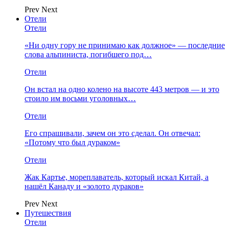
Prev
Next
Отели
Отели
«Ни одну гору не принимаю как должное» — последние
слова альпиниста, погибшего под…
Отели
Он встал на одно колено на высоте 443 метров — и это
стоило им восьми уголовных…
Отели
Его спрашивали, зачем он это сделал. Он отвечал:
«Потому что был дураком»
Отели
Жак Картье, мореплаватель, который искал Китай, а
нашёл Канаду и «золото дураков»
Prev
Next
Путешествия
Отели