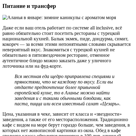
Питание и трансфер
Даже если ваш отель работает по системе all inclusive, всё
равно обязательно стоит посетить рестораны с турецкой
национальной кухней. Балык экмек, пиде, дондурма, симит,
кокореч — за всеми этими непонятными словами скрывается
невероятный вкус. Знакомиться с турецкой кухней не
обязательно в пятизвездочном ресторане, отменное
аутентичное блюдо можно заказать даже у уличного
лоточника или на фуд-корте.
Вся местная еда щедро приправлена специями и
пряностями, что не каждому по вкусу. Если вы
отдаете предпочтение более привычной
европейской кухне, то в Аланье можно найти
заведения и с такими обычными блюдами, как
паста, пицца или всем известный салат «Цезарь».
Цена, указанная в чеке, зависит от класса и «звездности»
заведения, а также от его месторасположения. Традиционно
кафе с видом на море берут гораздо больше, чем заведения, в
которых нет живописной картинки из окна. Обед в кафе
среднего класса обходится примерно в 100 лир, уличный