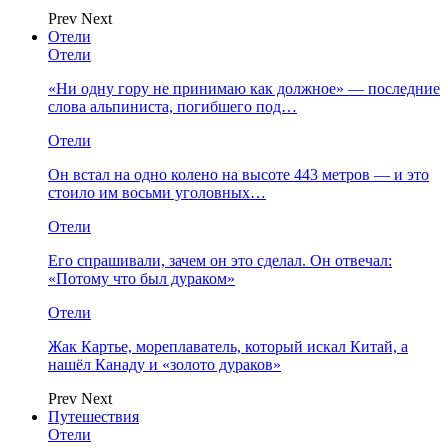
Prev
Next
Отели
Отели
«Ни одну гору не принимаю как должное» — последние
слова альпиниста, погибшего под…
Отели
Он встал на одно колено на высоте 443 метров — и это
стоило им восьми уголовных…
Отели
Его спрашивали, зачем он это сделал. Он отвечал:
«Потому что был дураком»
Отели
Жак Картье, мореплаватель, который искал Китай, а
нашёл Канаду и «золото дураков»
Prev
Next
Путешествия
Отели