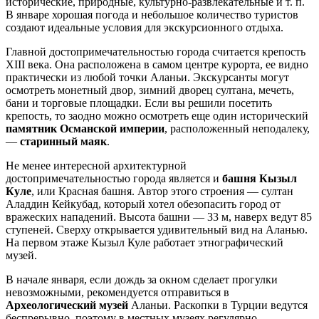
исторические, природные, культурно-развлекательные и т. п.
В январе хорошая погода и небольшое количество туристов
создают идеальные условия для экскурсионного отдыха.
Главной достопримечательностью города считается крепость
XIII века. Она расположена в самом центре курорта, ее видно
практически из любой точки Аланьи. Экскурсанты могут
осмотреть монетный двор, зимний дворец султана, мечеть,
бани и торговые площадки. Если вы решили посетить
крепость, то заодно можно осмотреть еще один исторический
памятник Османской империи
, расположенный неподалеку,
—
старинный маяк
.
Не менее интересной архитектурной
достопримечательностью города является и
башня Кызыл
Куле
, или Красная башня. Автор этого строения — султан
Аладдин Кейкубад, который хотел обезопасить город от
вражеских нападений. Высота башни — 33 м, наверх ведут 85
ступеней. Сверху открывается удивительный вид на Аланью.
На первом этаже Кызыл Куле работает этнографический
музей.
В начале января, если дождь за окном сделает прогулки
невозможными, рекомендуется отправиться в
Археологический музей
Аланьи. Раскопки в Турции ведутся
беспрерывно, поэтому в местных музеях регулярно