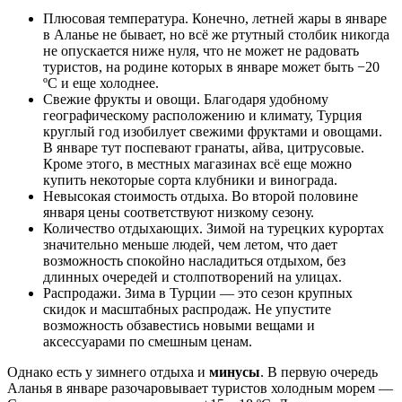
Плюсовая температура. Конечно, летней жары в январе
в Аланье не бывает, но всё же ртутный столбик никогда
не опускается ниже нуля, что не может не радовать
туристов, на родине которых в январе может быть −20
ºС и еще холоднее.
Свежие фрукты и овощи. Благодаря удобному
географическому расположению и климату, Турция
круглый год изобилует свежими фруктами и овощами.
В январе тут поспевают гранаты, айва, цитрусовые.
Кроме этого, в местных магазинах всё еще можно
купить некоторые сорта клубники и винограда.
Невысокая стоимость отдыха. Во второй половине
января цены соответствуют низкому сезону.
Количество отдыхающих. Зимой на турецких курортах
значительно меньше людей, чем летом, что дает
возможность спокойно насладиться отдыхом, без
длинных очередей и столпотворений на улицах.
Распродажи. Зима в Турции — это сезон крупных
скидок и масштабных распродаж. Не упустите
возможность обзавестись новыми вещами и
аксессуарами по смешным ценам.
Однако есть у зимнего отдыха и
минусы
. В первую очередь
Аланья в январе разочаровывает туристов холодным морем —