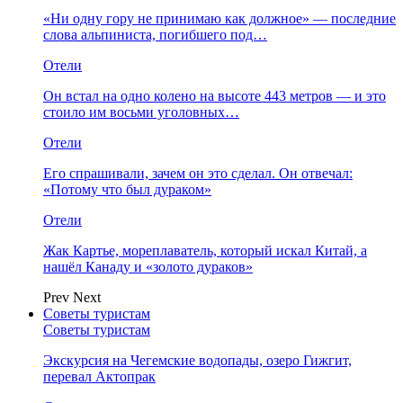
«Ни одну гору не принимаю как должное» — последние
слова альпиниста, погибшего под…
Отели
Он встал на одно колено на высоте 443 метров — и это
стоило им восьми уголовных…
Отели
Его спрашивали, зачем он это сделал. Он отвечал:
«Потому что был дураком»
Отели
Жак Картье, мореплаватель, который искал Китай, а
нашёл Канаду и «золото дураков»
Prev
Next
Советы туристам
Советы туристам
Экскурсия на Чегемские водопады, озеро Гижгит,
перевал Актопрак