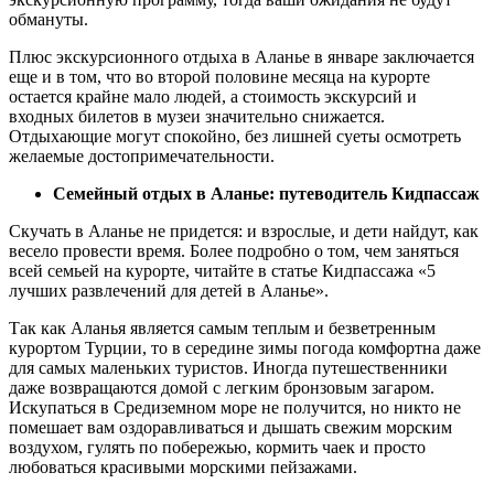
обмануты.
Плюс экскурсионного отдыха в Аланье в январе заключается
еще и в том, что во второй половине месяца на курорте
остается крайне мало людей, а стоимость экскурсий и
входных билетов в музеи значительно снижается.
Отдыхающие могут спокойно, без лишней суеты осмотреть
желаемые достопримечательности.
Семейный отдых в Аланье: путеводитель Кидпассаж
Скучать в Аланье не придется: и взрослые, и дети найдут, как
весело провести время. Более подробно о том, чем заняться
всей семьей на курорте, читайте в статье Кидпассажа «5
лучших развлечений для детей в Аланье».
Так как Аланья является самым теплым и безветренным
курортом Турции, то в середине зимы погода комфортна даже
для самых маленьких туристов. Иногда путешественники
даже возвращаются домой с легким бронзовым загаром.
Искупаться в Средиземном море не получится, но никто не
помешает вам оздоравливаться и дышать свежим морским
воздухом, гулять по побережью, кормить чаек и просто
любоваться красивыми морскими пейзажами.