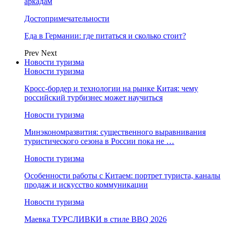
аркадам
Достопримечательности
Еда в Германии: где питаться и сколько стоит?
Prev
Next
Новости туризма
Новости туризма
Кросс-бордер и технологии на рынке Китая: чему
российский турбизнес может научиться
Новости туризма
Минэкономразвития: существенного выравнивания
туристического сезона в России пока не …
Новости туризма
Особенности работы с Китаем: портрет туриста, каналы
продаж и искусство коммуникации
Новости туризма
Маевка ТУРСЛИВКИ в стиле BBQ 2026