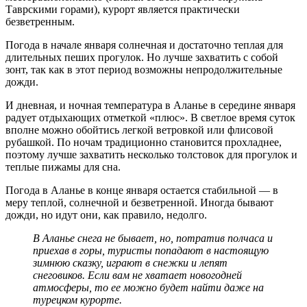
Таврскими горами), курорт является практически
безветренным.
Погода в начале января солнечная и достаточно теплая для
длительных пеших прогулок. Но лучше захватить с собой
зонт, так как в этот период возможны непродолжительные
дожди.
И дневная, и ночная температура в Аланье в середине января
радует отдыхающих отметкой «плюс». В светлое время суток
вполне можно обойтись легкой ветровкой или флисовой
рубашкой. По ночам традиционно становится прохладнее,
поэтому лучше захватить несколько толстовок для прогулок и
теплые пижамы для сна.
Погода в Аланье в конце января остается стабильной — в
меру теплой, солнечной и безветренной. Иногда бывают
дожди, но идут они, как правило, недолго.
В Аланье снега не бывает, но, потратив полчаса и
приехав в горы, туристы попадают в настоящую
зимнюю сказку, играют в снежки и лепят
снеговиков. Если вам не хватает новогодней
атмосферы, то ее можно будет найти даже на
турецком курорте.