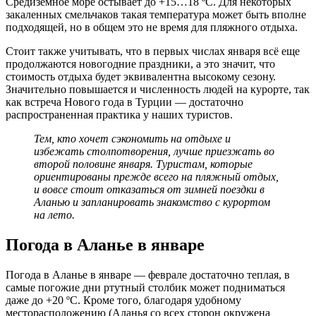
Средиземное море остывает до +15…18 ºС. Для некоторых
закаленных смельчаков такая температура может быть вполне
подходящей, но в общем это не время для пляжного отдыха.
Стоит также учитывать, что в первых числах января всё еще
продолжаются новогодние праздники, а это значит, что
стоимость отдыха будет эквивалентна высокому сезону.
Значительно повышается и численность людей на курорте, так
как встреча Нового года в Турции — достаточно
распространенная практика у наших туристов.
Тем, кто хочет сэкономить на отдыхе и
избежать столпотворения, лучше приезжать во
второй половине января. Туристам, которые
ориентированы прежде всего на пляжный отдых,
и вовсе стоит отказаться от зимней поездки в
Аланью и запланировать знакомство с курортом
на лето.
Погода в Аланье в январе
Погода в Аланье в январе — феврале достаточно теплая, в
самые погожие дни ртутный столбик может подниматься
даже до +20 ºС. Кроме того, благодаря удобному
месторасположению (Аланья со всех сторон окружена