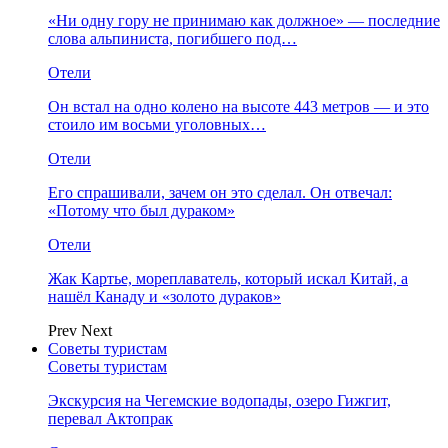
«Ни одну гору не принимаю как должное» — последние
слова альпиниста, погибшего под…
Отели
Он встал на одно колено на высоте 443 метров — и это
стоило им восьми уголовных…
Отели
Его спрашивали, зачем он это сделал. Он отвечал:
«Потому что был дураком»
Отели
Жак Картье, мореплаватель, который искал Китай, а
нашёл Канаду и «золото дураков»
Prev
Next
Советы туристам
Советы туристам
Экскурсия на Чегемские водопады, озеро Гижгит,
перевал Актопрак