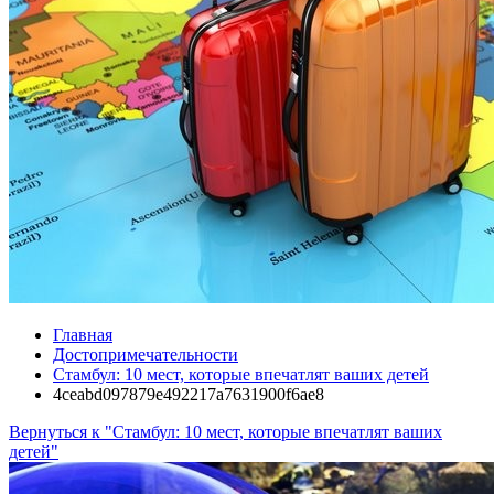
Главная
Достопримечательности
Стамбул: 10 мест, которые впечатлят ваших детей
4ceabd097879e492217a7631900f6ae8
Вернуться к "Стамбул: 10 мест, которые впечатлят ваших
детей"