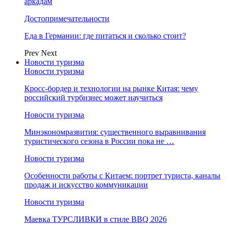
аркадам
Достопримечательности
Еда в Германии: где питаться и сколько стоит?
Prev
Next
Новости туризма
Новости туризма
Кросс-бордер и технологии на рынке Китая: чему
российский турбизнес может научиться
Новости туризма
Минэкономразвития: существенного выравнивания
туристического сезона в России пока не …
Новости туризма
Особенности работы с Китаем: портрет туриста, каналы
продаж и искусство коммуникации
Новости туризма
Маевка ТУРСЛИВКИ в стиле BBQ 2026