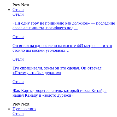
Prev
Next
Отели
Отели
«Ни одну гору не принимаю как должное» — последние
слова альпиниста, погибшего под…
Отели
Он встал на одно колено на высоте 443 метров — и это
стоило им восьми уголовных…
Отели
Его спрашивали, зачем он это сделал. Он отвечал:
«Потому что был дураком»
Отели
Жак Картье, мореплаватель, который искал Китай, а
нашёл Канаду и «золото дураков»
Prev
Next
Путешествия
Отели