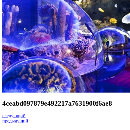
4ceabd097879e492217a7631900f6ae8
следующий
предыдущий