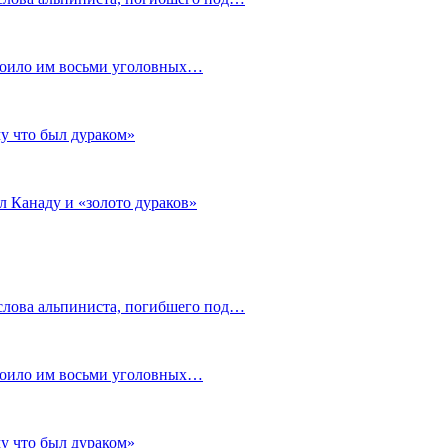
стоило им восьми уголовных…
му что был дураком»
л Канаду и «золото дураков»
слова альпиниста, погибшего под…
стоило им восьми уголовных…
му что был дураком»