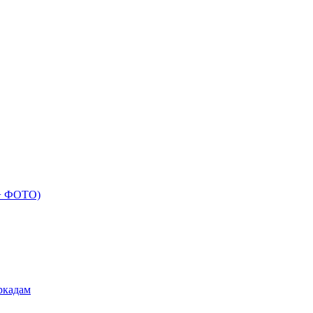
 + ФОТО)
ркадам