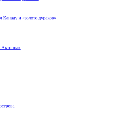
л Канаду и «золото дураков»
л Актопрак
острова