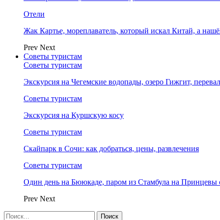
Отели
Жак Картье, мореплаватель, который искал Китай, а нашё
Prev
Next
Советы туристам
Советы туристам
Экскурсия на Чегемские водопады, озеро Гижгит, перева
Советы туристам
Экскурсия на Куршскую косу
Советы туристам
Скайпарк в Сочи: как добраться, цены, развлечения
Советы туристам
Один день на Бююкаде, паром из Стамбула на Принцевы 
Prev
Next