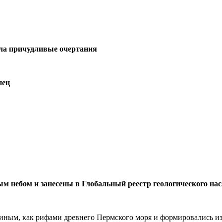
ела причудливые очертания
нец
м небом и занесены в Глобальный реестр геологического на
м, как рифами древнего Пермского моря и формировались из ос