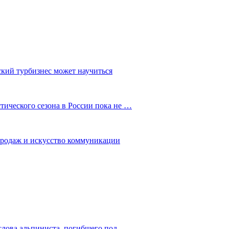
ский турбизнес может научиться
ического сезона в России пока не …
 продаж и искусство коммуникации
слова альпиниста, погибшего под…