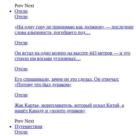
Prev
Next
Отели
Отели
«Ни одну гору не принимаю как должное» — последние
слова альпиниста, погибшего под…
Отели
Он встал на одно колено на высоте 443 метров — и это
стоило им восьми уголовных…
Отели
Его спрашивали, зачем он это сделал. Он отвечал:
«Потому что был дураком»
Отели
Жак Картье, мореплаватель, который искал Китай, а
нашёл Канаду и «золото дураков»
Prev
Next
Путешествия
Отели