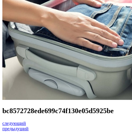
bc8572728ede699c74f130e05d5925be
следующий
предыдущий