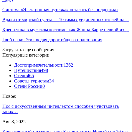
Система «Электронная путевка» осталась без поддержки
Вдали от мирской суеты — 10 самых уединенных отелей на…
Крестьянка в мужском костюме: как Жанна Барре первой из…
Гроб на колёсиках для дорог общего пользования
Загрузить еще сообщения
Популярные категории
Достопримечательности
1362
Путешествия
498
Отели
465
Советы туристам
34
Отели России
0
Новое:
Нос с искусственным интеллектом способен чувствовать
запах…
Авг 8, 2025
Кругосветный праздник, или Как встретить Новый год 26 раз