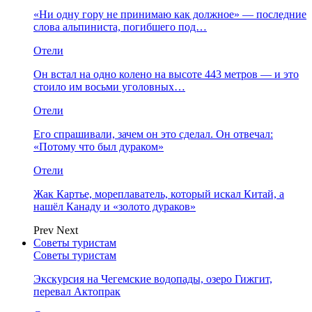
«Ни одну гору не принимаю как должное» — последние
слова альпиниста, погибшего под…
Отели
Он встал на одно колено на высоте 443 метров — и это
стоило им восьми уголовных…
Отели
Его спрашивали, зачем он это сделал. Он отвечал:
«Потому что был дураком»
Отели
Жак Картье, мореплаватель, который искал Китай, а
нашёл Канаду и «золото дураков»
Prev
Next
Советы туристам
Советы туристам
Экскурсия на Чегемские водопады, озеро Гижгит,
перевал Актопрак