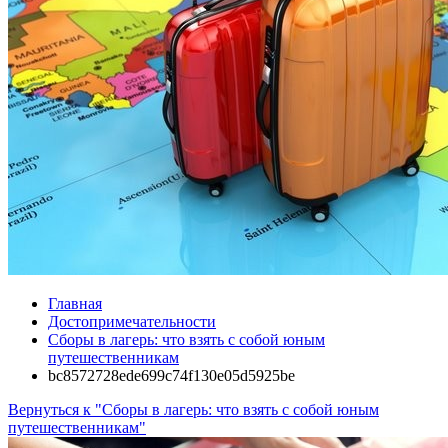
Главная
Достопримечательности
Сборы в лагерь: что взять с собой юным
путешественникам
bc8572728ede699c74f130e05d5925be
Вернуться к "Сборы в лагерь: что взять с собой юным
путешественникам"