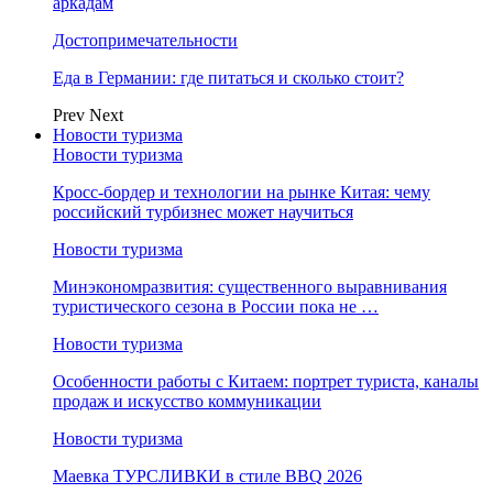
аркадам
Достопримечательности
Еда в Германии: где питаться и сколько стоит?
Prev
Next
Новости туризма
Новости туризма
Кросс-бордер и технологии на рынке Китая: чему
российский турбизнес может научиться
Новости туризма
Минэкономразвития: существенного выравнивания
туристического сезона в России пока не …
Новости туризма
Особенности работы с Китаем: портрет туриста, каналы
продаж и искусство коммуникации
Новости туризма
Маевка ТУРСЛИВКИ в стиле BBQ 2026