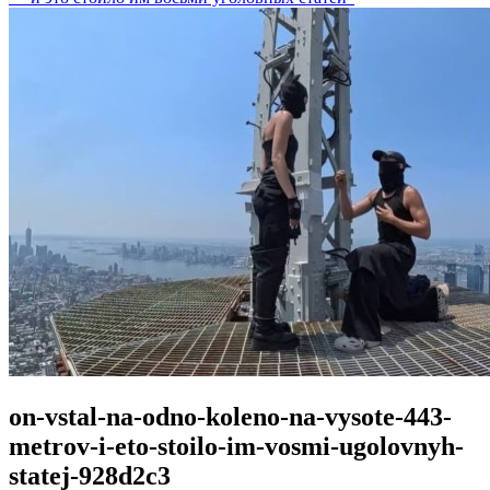
on-vstal-na-odno-koleno-na-vysote-443-
metrov-i-eto-stoilo-im-vosmi-ugolovnyh-
statej-928d2c3