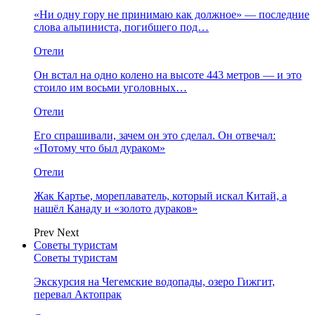
«Ни одну гору не принимаю как должное» — последние
слова альпиниста, погибшего под…
Отели
Он встал на одно колено на высоте 443 метров — и это
стоило им восьми уголовных…
Отели
Его спрашивали, зачем он это сделал. Он отвечал:
«Потому что был дураком»
Отели
Жак Картье, мореплаватель, который искал Китай, а
нашёл Канаду и «золото дураков»
Prev
Next
Советы туристам
Советы туристам
Экскурсия на Чегемские водопады, озеро Гижгит,
перевал Актопрак