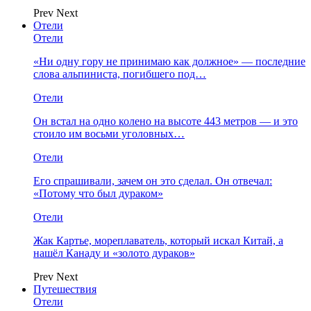
Prev
Next
Отели
Отели
«Ни одну гору не принимаю как должное» — последние
слова альпиниста, погибшего под…
Отели
Он встал на одно колено на высоте 443 метров — и это
стоило им восьми уголовных…
Отели
Его спрашивали, зачем он это сделал. Он отвечал:
«Потому что был дураком»
Отели
Жак Картье, мореплаватель, который искал Китай, а
нашёл Канаду и «золото дураков»
Prev
Next
Путешествия
Отели