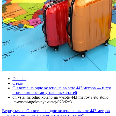
Главная
Отели
Он встал на одно колено на высоте 443 метров — и это
стоило им восьми уголовных статей
on-vstal-na-odno-koleno-na-vysote-443-metrov-i-eto-stoilo-
im-vosmi-ugolovnyh-statej-928d2c3
Вернуться к "Он встал на одно колено на высоте 443 метров
— и это стоило им восьми уголовных статей"