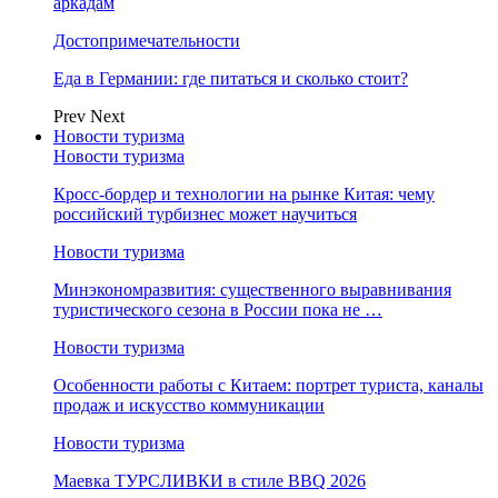
аркадам
Достопримечательности
Еда в Германии: где питаться и сколько стоит?
Prev
Next
Новости туризма
Новости туризма
Кросс-бордер и технологии на рынке Китая: чему
российский турбизнес может научиться
Новости туризма
Минэкономразвития: существенного выравнивания
туристического сезона в России пока не …
Новости туризма
Особенности работы с Китаем: портрет туриста, каналы
продаж и искусство коммуникации
Новости туризма
Маевка ТУРСЛИВКИ в стиле BBQ 2026