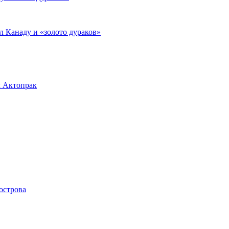
л Канаду и «золото дураков»
л Актопрак
острова