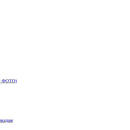
 + ФОТО)
ркадам