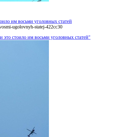
тоило им восьми уголовных статей
-vosmi-ugolovnyh-statej-422cc30
 и это стоило им восьми уголовных статей"