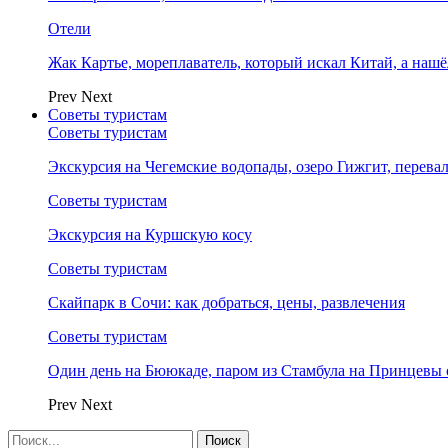
Отели
Жак Картье, мореплаватель, который искал Китай, а нашё
Prev
Next
Советы туристам
Советы туристам
Экскурсия на Чегемские водопады, озеро Гижгит, перева
Советы туристам
Экскурсия на Куршскую косу
Советы туристам
Скайпарк в Сочи: как добраться, цены, развлечения
Советы туристам
Один день на Бююкаде, паром из Стамбула на Принцевы 
Prev
Next