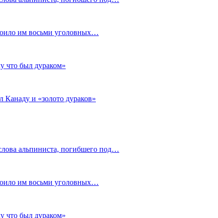
стоило им восьми уголовных…
му что был дураком»
л Канаду и «золото дураков»
слова альпиниста, погибшего под…
стоило им восьми уголовных…
му что был дураком»