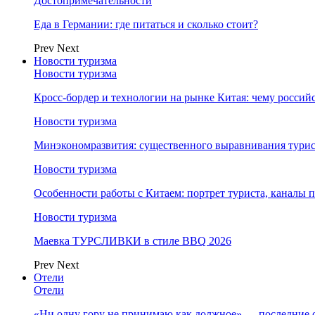
Достопримечательности
Еда в Германии: где питаться и сколько стоит?
Prev
Next
Новости туризма
Новости туризма
Кросс-бордер и технологии на рынке Китая: чему россий
Новости туризма
Минэкономразвития: существенного выравнивания турист
Новости туризма
Особенности работы с Китаем: портрет туриста, каналы
Новости туризма
Маевка ТУРСЛИВКИ в стиле BBQ 2026
Prev
Next
Отели
Отели
«Ни одну гору не принимаю как должное» — последние 