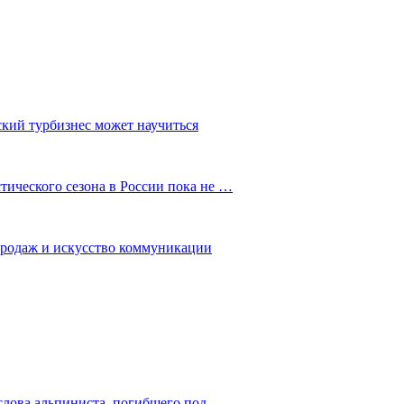
ский турбизнес может научиться
ического сезона в России пока не …
 продаж и искусство коммуникации
слова альпиниста, погибшего под…