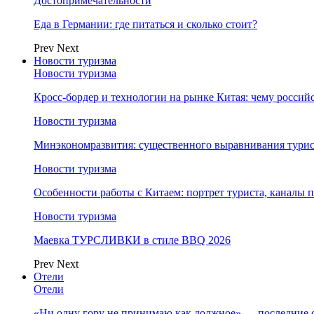
Достопримечательности
Еда в Германии: где питаться и сколько стоит?
Prev
Next
Новости туризма
Новости туризма
Кросс-бордер и технологии на рынке Китая: чему россий
Новости туризма
Минэкономразвития: существенного выравнивания турист
Новости туризма
Особенности работы с Китаем: портрет туриста, каналы
Новости туризма
Маевка ТУРСЛИВКИ в стиле BBQ 2026
Prev
Next
Отели
Отели
«Ни одну гору не принимаю как должное» — последние 