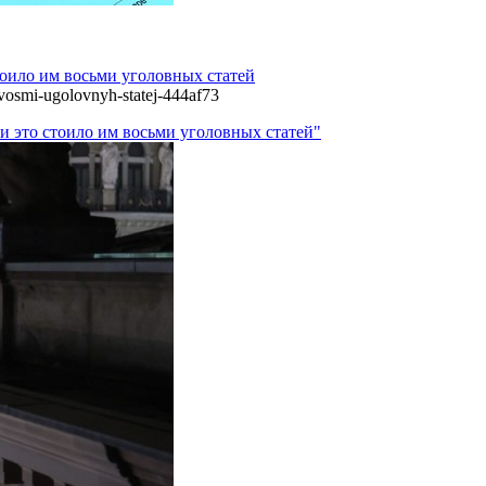
тоило им восьми уголовных статей
-vosmi-ugolovnyh-statej-444af73
 и это стоило им восьми уголовных статей"