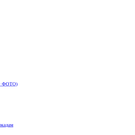
 + ФОТО)
ркадам