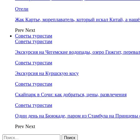
Отели
Жак Картье, мореплаватель, который искал Китай, а нашё
Prev
Next
Советы туристам
Советы туристам
Экскурсия на Чегемские водопады, озеро Гижгит, перева
Советы туристам
Экскурсия на Куршскую косу
Советы туристам
Скайпарк в Сочи: как добраться, цены, развлечения
Советы туристам
Один день на Бююкаде, паром из Стамбула на Принцевы 
Prev
Next