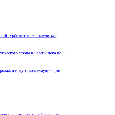
ский турбизнес может научиться
ического сезона в России пока не …
 продаж и искусство коммуникации
слова альпиниста, погибшего под…