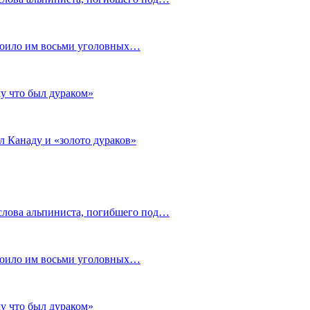
стоило им восьми уголовных…
му что был дураком»
л Канаду и «золото дураков»
слова альпиниста, погибшего под…
стоило им восьми уголовных…
му что был дураком»