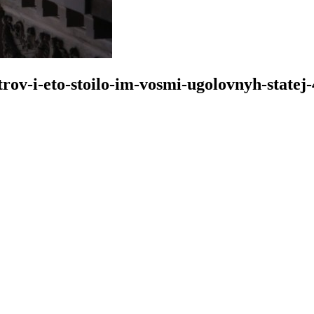
rov-i-eto-stoilo-im-vosmi-ugolovnyh-statej