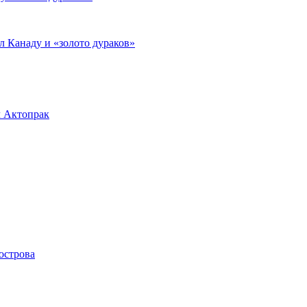
л Канаду и «золото дураков»
л Актопрак
острова