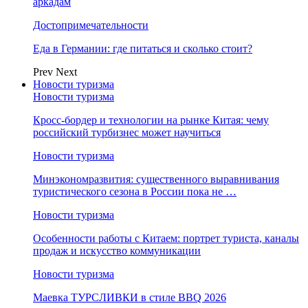
аркадам
Достопримечательности
Еда в Германии: где питаться и сколько стоит?
Prev
Next
Новости туризма
Новости туризма
Кросс-бордер и технологии на рынке Китая: чему
российский турбизнес может научиться
Новости туризма
Минэкономразвития: существенного выравнивания
туристического сезона в России пока не …
Новости туризма
Особенности работы с Китаем: портрет туриста, каналы
продаж и искусство коммуникации
Новости туризма
Маевка ТУРСЛИВКИ в стиле BBQ 2026