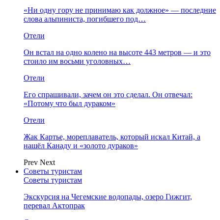
«Ни одну гору не принимаю как должное» — последние
слова альпиниста, погибшего под…
Отели
Он встал на одно колено на высоте 443 метров — и это
стоило им восьми уголовных…
Отели
Его спрашивали, зачем он это сделал. Он отвечал:
«Потому что был дураком»
Отели
Жак Картье, мореплаватель, который искал Китай, а
нашёл Канаду и «золото дураков»
Prev
Next
Советы туристам
Советы туристам
Экскурсия на Чегемские водопады, озеро Гижгит,
перевал Актопрак