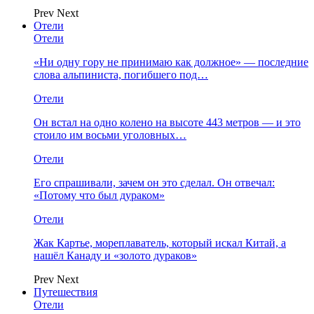
Prev
Next
Отели
Отели
«Ни одну гору не принимаю как должное» — последние
слова альпиниста, погибшего под…
Отели
Он встал на одно колено на высоте 443 метров — и это
стоило им восьми уголовных…
Отели
Его спрашивали, зачем он это сделал. Он отвечал:
«Потому что был дураком»
Отели
Жак Картье, мореплаватель, который искал Китай, а
нашёл Канаду и «золото дураков»
Prev
Next
Путешествия
Отели