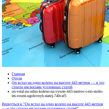
Главная
Отели
Он встал на одно колено на высоте 443 метров — и это
стоило им восьми уголовных статей
on-vstal-na-odno-koleno-na-vysote-443-metrov-i-eto-stoilo-
im-vosmi-ugolovnyh-statej-740caf5
Вернуться к "Он встал на одно колено на высоте 443 метров
— и это стоило им восьми уголовных статей"