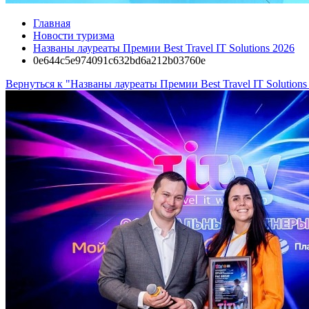
Главная
Новости туризма
Названы лауреаты Премии Best Travel IT Solutions 2026
0e644c5e974091c632bd6a212b03760e
Вернуться к "Названы лауреаты Премии Best Travel IT Solutions