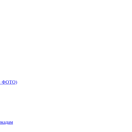
 + ФОТО)
ркадам