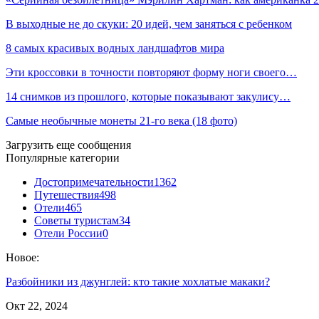
В выходные не до скуки: 20 идей, чем заняться с ребенком
8 самых красивых водных ландшафтов мира
Эти кроссовки в точности повторяют форму ноги своего…
14 снимков из прошлого, которые показывают закулису…
Самые необычные монеты 21-го века (18 фото)
Загрузить еще сообщения
Популярные категории
Достопримечательности
1362
Путешествия
498
Отели
465
Советы туристам
34
Отели России
0
Новое:
Разбойники из джунглей: кто такие хохлатые макаки?
Окт 22, 2024