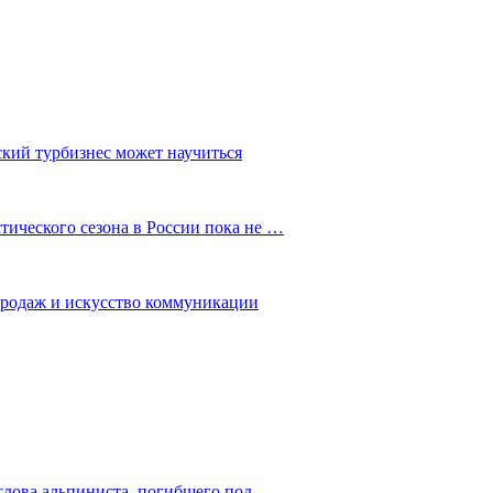
ский турбизнес может научиться
ического сезона в России пока не …
 продаж и искусство коммуникации
слова альпиниста, погибшего под…