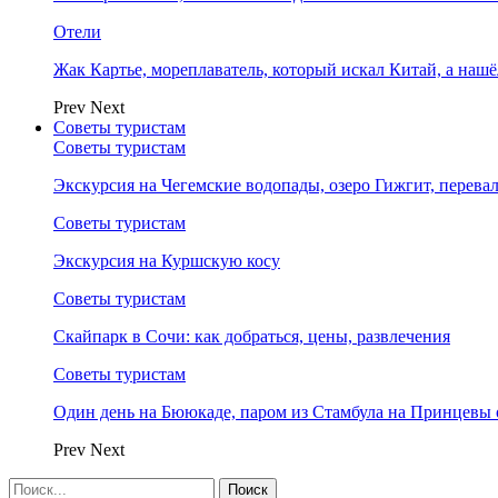
Отели
Жак Картье, мореплаватель, который искал Китай, а нашё
Prev
Next
Советы туристам
Советы туристам
Экскурсия на Чегемские водопады, озеро Гижгит, перева
Советы туристам
Экскурсия на Куршскую косу
Советы туристам
Скайпарк в Сочи: как добраться, цены, развлечения
Советы туристам
Один день на Бююкаде, паром из Стамбула на Принцевы 
Prev
Next