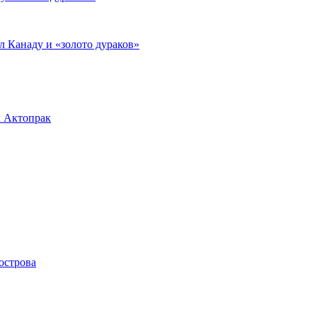
л Канаду и «золото дураков»
л Актопрак
острова