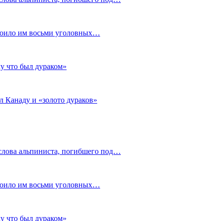
стоило им восьми уголовных…
му что был дураком»
л Канаду и «золото дураков»
слова альпиниста, погибшего под…
стоило им восьми уголовных…
му что был дураком»