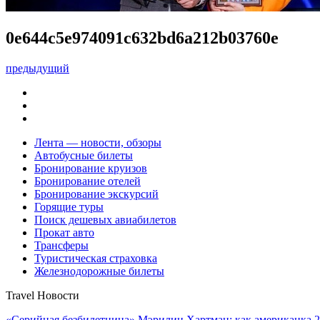
0e644c5e974091c632bd6a212b03760e
предыдущий
Лента — новости, обзоры
Автобусные билеты
Бронирование круизов
Бронирование отелей
Бронирование экскурсий
Горящие туры
Поиск дешевых авиабилетов
Прокат авто
Трансферы
Туристическая страховка
Железнодорожные билеты
Travel Новости
«Серийная безбилетница» Мэрилин Хартман: как американка