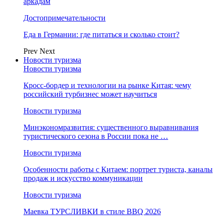
аркадам
Достопримечательности
Еда в Германии: где питаться и сколько стоит?
Prev
Next
Новости туризма
Новости туризма
Кросс-бордер и технологии на рынке Китая: чему
российский турбизнес может научиться
Новости туризма
Минэкономразвития: существенного выравнивания
туристического сезона в России пока не …
Новости туризма
Особенности работы с Китаем: портрет туриста, каналы
продаж и искусство коммуникации
Новости туризма
Маевка ТУРСЛИВКИ в стиле BBQ 2026