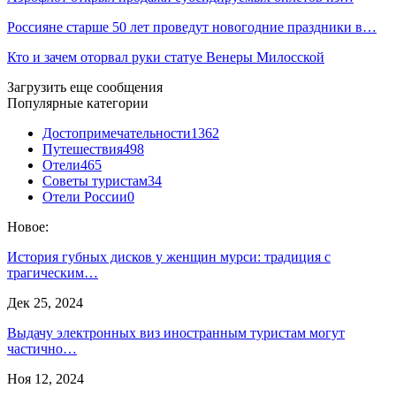
Россияне старше 50 лет проведут новогодние праздники в…
Кто и зачем оторвал руки статуе Венеры Милосской
Загрузить еще сообщения
Популярные категории
Достопримечательности
1362
Путешествия
498
Отели
465
Советы туристам
34
Отели России
0
Новое:
История губных дисков у женщин мурси: традиция с
трагическим…
Дек 25, 2024
Выдачу электронных виз иностранным туристам могут
частично…
Ноя 12, 2024