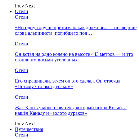
Prev
Next
Отели
Отели
«Ни одну гору не принимаю как должное» — последние
слова альпиниста, погибшего под…
Отели
Он встал на одно колено на высоте 443 метров — и это
стоило им восьми уголовных…
Отели
Его спрашивали, зачем он это сделал. Он отвечал:
«Потому что был дураком»
Отели
Жак Картье, мореплаватель, который искал Китай, а
нашёл Канаду и «золото дураков»
Prev
Next
Путешествия
Отели