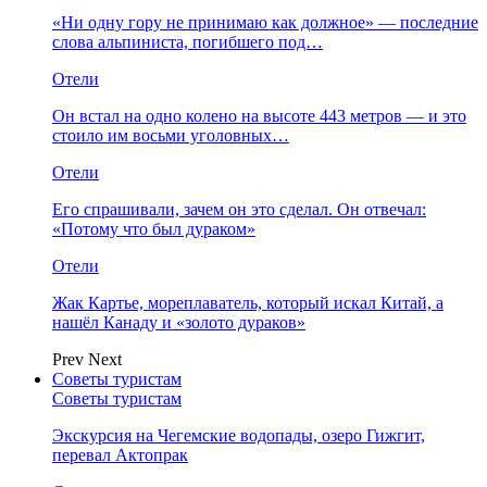
«Ни одну гору не принимаю как должное» — последние
слова альпиниста, погибшего под…
Отели
Он встал на одно колено на высоте 443 метров — и это
стоило им восьми уголовных…
Отели
Его спрашивали, зачем он это сделал. Он отвечал:
«Потому что был дураком»
Отели
Жак Картье, мореплаватель, который искал Китай, а
нашёл Канаду и «золото дураков»
Prev
Next
Советы туристам
Советы туристам
Экскурсия на Чегемские водопады, озеро Гижгит,
перевал Актопрак