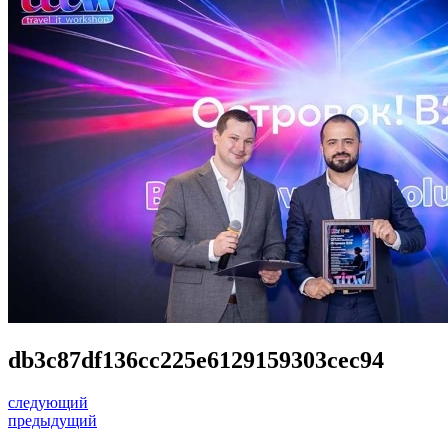
db3c87df136cc225e6129159303cec94
следующий
предыдущий