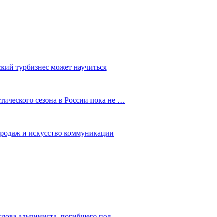
ский турбизнес может научиться
ического сезона в России пока не …
 продаж и искусство коммуникации
слова альпиниста, погибшего под…