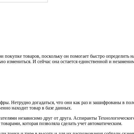
 покупке товаров, поскольку он помогает быстро определить на
но измениться. И сейчас она остается единственной и незаменимо
фры. Нетрудно догадаться, что они как раз и зашифрованы в пол
енно находит товар в базе данных.
елями независимо друг от друга. Аспиранты Технологического
товарами, которая позволяла сделать учет автоматическим.
ули точки и тире в высоту и для их распознавания собрали скан