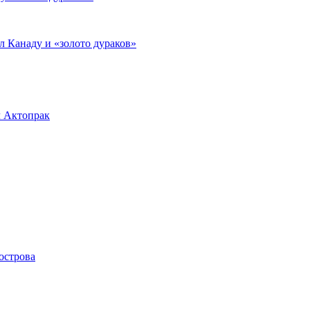
л Канаду и «золото дураков»
л Актопрак
острова