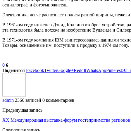
осциллограф и фотоумножитель.
Электроника легче распознает полосы разной ширины, нежели
В 1961-ом году инженер Дэвид Коллинз изобрел устройство, р
эта технология была похожа на изобретение Вудленда и Силвер
В 1971-ом году компания IBM заинтересовалась данными техно
Товары, оснащенные им, поступили в продажу в 1974-ом году.
0
6
Поделится
Facebook
Twitter
Google+
ReddIt
WhatsApp
Pinterest
Эл. 
admin
2366 записей
0 комментариев
Предыдущая запись
XX Международная выставка-форум гостеприимства регион
Следующая запись