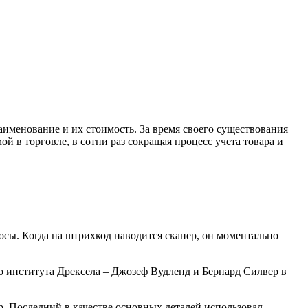
именование и их стоимость. За время своего существования
й в торговле, в сотни раз сокращая процесс учета товара и
осы. Когда на штрихкод наводится сканер, он моментально
 института Дрексела – Джозеф Вудленд и Бернард Силвер в
ер. Последний в качестве основных деталей использовал