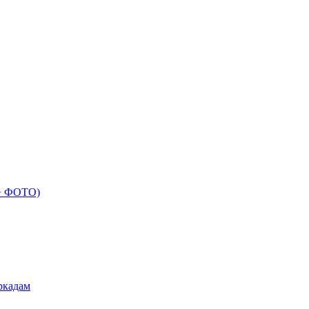
 + ФОТО)
ркадам