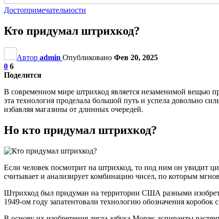
Достопримечательности
Кто придумал штрихкод?
Автор
admin
Опубликовано
Фев 20, 2025
0
6
Поделится
В современном мире штрихкод является незаменимой вещью при
эта технология проделала большой путь и успела довольно силь
избавляя магазины от длинных очередей.
Но кто придумал штрихкод?
Если человек посмотрит на штрихкод, то под ним он увидит ци
считывает и анализирует комбинацию чисел, по которым мгнов
Штрихкод был придуман на территории США разными изобретат
1949-ом году запатентовали технологию обозначения коробок с 
В основу их изобретения легла азбука Морзе: аспиранты растян