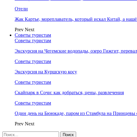
Отели
Жак Картье, мореплаватель, который искал Китай, а нашё
Prev
Next
Советы туристам
Советы туристам
Экскурсия на Чегемские водопады, озеро Гижгит, перева
Советы туристам
Экскурсия на Куршскую косу
Советы туристам
Скайпарк в Сочи: как добраться, цены, развлечения
Советы туристам
Один день на Бююкаде, паром из Стамбула на Принцевы 
Prev
Next