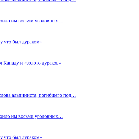
стоило им восьми уголовных…
му что был дураком»
л Канаду и «золото дураков»
слова альпиниста, погибшего под…
стоило им восьми уголовных…
му что был дураком»