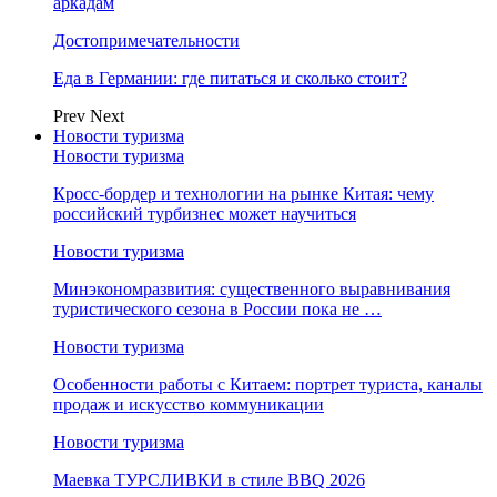
аркадам
Достопримечательности
Еда в Германии: где питаться и сколько стоит?
Prev
Next
Новости туризма
Новости туризма
Кросс-бордер и технологии на рынке Китая: чему
российский турбизнес может научиться
Новости туризма
Минэкономразвития: существенного выравнивания
туристического сезона в России пока не …
Новости туризма
Особенности работы с Китаем: портрет туриста, каналы
продаж и искусство коммуникации
Новости туризма
Маевка ТУРСЛИВКИ в стиле BBQ 2026