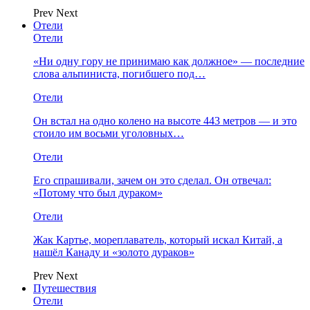
Prev
Next
Отели
Отели
«Ни одну гору не принимаю как должное» — последние
слова альпиниста, погибшего под…
Отели
Он встал на одно колено на высоте 443 метров — и это
стоило им восьми уголовных…
Отели
Его спрашивали, зачем он это сделал. Он отвечал:
«Потому что был дураком»
Отели
Жак Картье, мореплаватель, который искал Китай, а
нашёл Канаду и «золото дураков»
Prev
Next
Путешествия
Отели