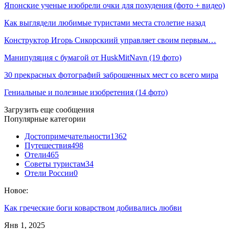
Японские ученые изобрели очки для похудения (фото + видео)
Как выглядели любимые туристами места столетие назад
Конструктор Игорь Сикорскиий управляет своим первым…
Манипуляция с бумагой от HuskMitNavn (19 фото)
30 прекрасных фотографий заброшенных мест со всего мира
Гениальные и полезные изобретения (14 фото)
Загрузить еще сообщения
Популярные категории
Достопримечательности
1362
Путешествия
498
Отели
465
Советы туристам
34
Отели России
0
Новое:
Как греческие боги коварством добивались любви
Янв 1, 2025