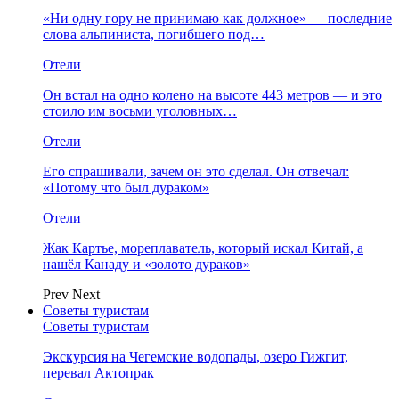
«Ни одну гору не принимаю как должное» — последние
слова альпиниста, погибшего под…
Отели
Он встал на одно колено на высоте 443 метров — и это
стоило им восьми уголовных…
Отели
Его спрашивали, зачем он это сделал. Он отвечал:
«Потому что был дураком»
Отели
Жак Картье, мореплаватель, который искал Китай, а
нашёл Канаду и «золото дураков»
Prev
Next
Советы туристам
Советы туристам
Экскурсия на Чегемские водопады, озеро Гижгит,
перевал Актопрак