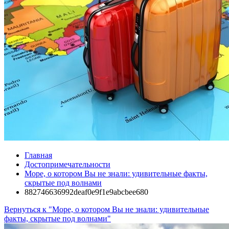
Главная
Достопримечательности
Море, о котором Вы не знали: удивительные факты,
скрытые под волнами
882746636992deaf0e9f1e9abcbee680
Вернуться к "Море, о котором Вы не знали: удивительные
факты, скрытые под волнами"