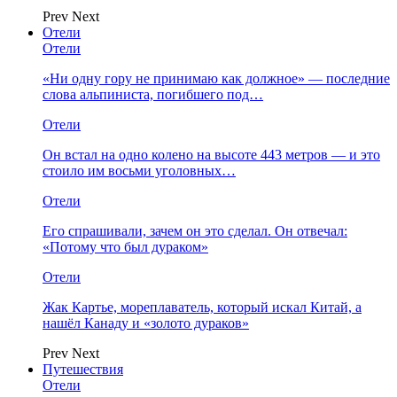
Prev
Next
Отели
Отели
«Ни одну гору не принимаю как должное» — последние
слова альпиниста, погибшего под…
Отели
Он встал на одно колено на высоте 443 метров — и это
стоило им восьми уголовных…
Отели
Его спрашивали, зачем он это сделал. Он отвечал:
«Потому что был дураком»
Отели
Жак Картье, мореплаватель, который искал Китай, а
нашёл Канаду и «золото дураков»
Prev
Next
Путешествия
Отели