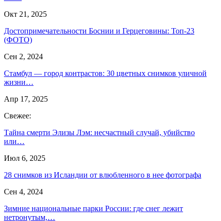
Окт 21, 2025
Достопримечательности Боснии и Герцеговины: Топ-23
(ФОТО)
Сен 2, 2024
Стамбул — город контрастов: 30 цветных снимков уличной
жизни…
Апр 17, 2025
Свежее:
Тайна смерти Элизы Лэм: несчастный случай, убийство
или…
Июл 6, 2025
28 снимков из Исландии от влюбленного в нее фотографа
Сен 4, 2024
Зимние национальные парки России: где снег лежит
нетронутым,…