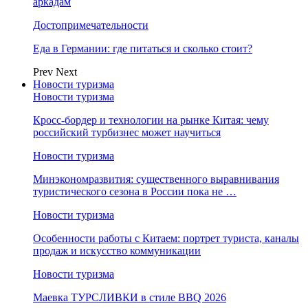
аркадам
Достопримечательности
Еда в Германии: где питаться и сколько стоит?
Prev
Next
Новости туризма
Новости туризма
Кросс-бордер и технологии на рынке Китая: чему
российский турбизнес может научиться
Новости туризма
Минэкономразвития: существенного выравнивания
туристического сезона в России пока не …
Новости туризма
Особенности работы с Китаем: портрет туриста, каналы
продаж и искусство коммуникации
Новости туризма
Маевка ТУРСЛИВКИ в стиле BBQ 2026