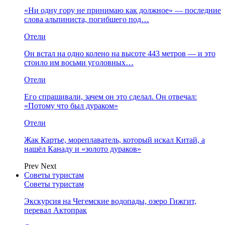
«Ни одну гору не принимаю как должное» — последние
слова альпиниста, погибшего под…
Отели
Он встал на одно колено на высоте 443 метров — и это
стоило им восьми уголовных…
Отели
Его спрашивали, зачем он это сделал. Он отвечал:
«Потому что был дураком»
Отели
Жак Картье, мореплаватель, который искал Китай, а
нашёл Канаду и «золото дураков»
Prev
Next
Советы туристам
Советы туристам
Экскурсия на Чегемские водопады, озеро Гижгит,
перевал Актопрак