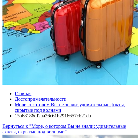
Главная
Достопримечательности
Море, о котором Вы не знали: удивительные факты,
скрытые под волнами
15a68186df2aa26c61b2916657cb21da
Вернуться к "Море, о котором Вы не знали: удивительные
факты, скрытые под волнами"