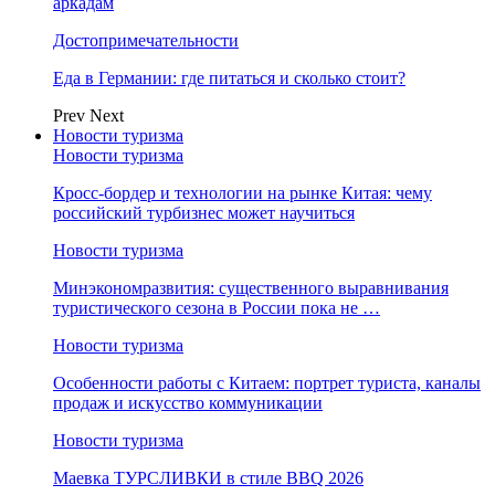
аркадам
Достопримечательности
Еда в Германии: где питаться и сколько стоит?
Prev
Next
Новости туризма
Новости туризма
Кросс-бордер и технологии на рынке Китая: чему
российский турбизнес может научиться
Новости туризма
Минэкономразвития: существенного выравнивания
туристического сезона в России пока не …
Новости туризма
Особенности работы с Китаем: портрет туриста, каналы
продаж и искусство коммуникации
Новости туризма
Маевка ТУРСЛИВКИ в стиле BBQ 2026