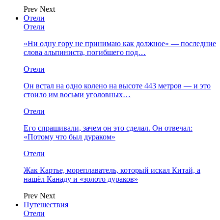
Prev
Next
Отели
Отели
«Ни одну гору не принимаю как должное» — последние
слова альпиниста, погибшего под…
Отели
Он встал на одно колено на высоте 443 метров — и это
стоило им восьми уголовных…
Отели
Его спрашивали, зачем он это сделал. Он отвечал:
«Потому что был дураком»
Отели
Жак Картье, мореплаватель, который искал Китай, а
нашёл Канаду и «золото дураков»
Prev
Next
Путешествия
Отели