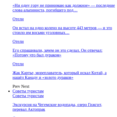
«Ни одну гору не принимаю как должное» — последние
слова альпиниста, погибшего под…
Отели
Он встал на одно колено на высоте 443 метров — и это
стоило им восьми уголовных…
Отели
Его спрашивали, зачем он это сделал. Он отвечал:
«Потому что был дураком»
Отели
Жак Картье, мореплаватель, который искал Китай, а
нашёл Канаду и «золото дураков»
Prev
Next
Советы туристам
Советы туристам
Экскурсия на Чегемские водопады, озеро Гижгит,
перевал Актопрак