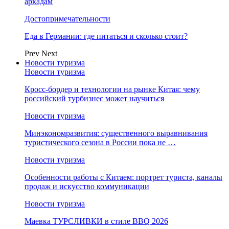
аркадам
Достопримечательности
Еда в Германии: где питаться и сколько стоит?
Prev
Next
Новости туризма
Новости туризма
Кросс-бордер и технологии на рынке Китая: чему
российский турбизнес может научиться
Новости туризма
Минэкономразвития: существенного выравнивания
туристического сезона в России пока не …
Новости туризма
Особенности работы с Китаем: портрет туриста, каналы
продаж и искусство коммуникации
Новости туризма
Маевка ТУРСЛИВКИ в стиле BBQ 2026