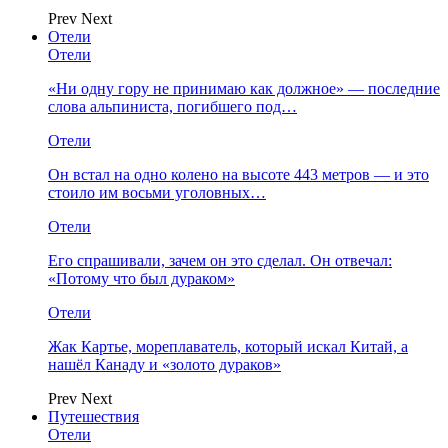
Prev
Next
Отели
Отели
«Ни одну гору не принимаю как должное» — последние
слова альпиниста, погибшего под…
Отели
Он встал на одно колено на высоте 443 метров — и это
стоило им восьми уголовных…
Отели
Его спрашивали, зачем он это сделал. Он отвечал:
«Потому что был дураком»
Отели
Жак Картье, мореплаватель, который искал Китай, а
нашёл Канаду и «золото дураков»
Prev
Next
Путешествия
Отели