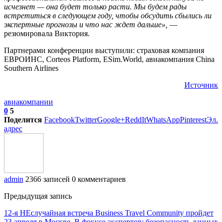
исчезнет — она будет только расти. Мы будем рады
встретиться в следующем году, чтобы обсудить сбылись ли
экспертные прогнозы и что нас ждет дальше»,
—
резюмировала Виктория.
Партнерами конференции выступили: страховая компания
ЕВРОИНС, Corteos Platform, ESim.World, авиакомпания China
Southern Airlines
Источник
авиакомпании
0
5
Поделится
Facebook
Twitter
Google+
ReddIt
WhatsApp
Pinterest
Эл.
адрес
admin
2366 записей
0 комментариев
Предыдущая запись
12-я НЕслучайная встреча Business Travel Community пройдет
23 апреля в Москве. В фокусе экспертов: безопасность данных