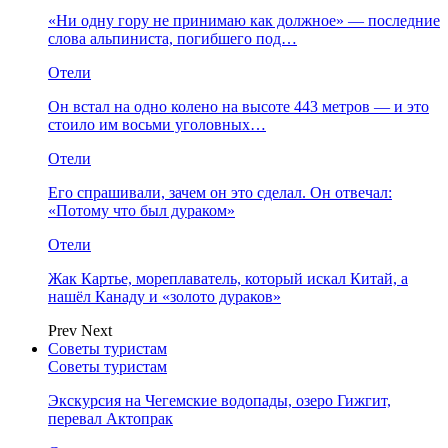
«Ни одну гору не принимаю как должное» — последние
слова альпиниста, погибшего под…
Отели
Он встал на одно колено на высоте 443 метров — и это
стоило им восьми уголовных…
Отели
Его спрашивали, зачем он это сделал. Он отвечал:
«Потому что был дураком»
Отели
Жак Картье, мореплаватель, который искал Китай, а
нашёл Канаду и «золото дураков»
Prev
Next
Советы туристам
Советы туристам
Экскурсия на Чегемские водопады, озеро Гижгит,
перевал Актопрак