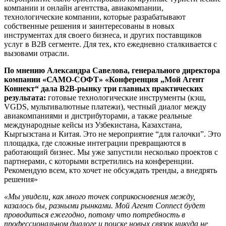
компании и онлайн агентства, авиакомпании,
технологические компании, которые разрабатывают
собственные решения и заинтересованы в новых
инструментах для своего бизнеса, и других поставщиков
услуг в B2B сегменте. Для тех, кто ежедневно сталкивается с
вызовами отрасли.
По мнению Александра Савелова, генерального директора
компании «САМО-СОФТ» «Конференция „Мой Агент
Коннект“ дала B2B-рынку три главных практических
результата:
готовые технологические инструменты (кэш,
VGDS, мультивалютные платежи), честный диалог между
авиакомпаниями и дистрибуторами, а также реальные
международные кейсы из Узбекистана, Казахстана,
Кыргызстана и Китая. Это не мероприятие “для галочки”. Это
площадка, где сложные интеграции превращаются в
работающий бизнес. Мы уже запустили несколько проектов с
партнерами, с которыми встретились на конференции.
Рекомендую всем, кто хочет не обсуждать тренды, а внедрять
решения»
«Мы увидели, как много точек соприкосновения между,
казалось бы, разными рынками. Мой Агент Connect будет
проводиться ежегодно, потому что потребность в
профессиональном диалоге и поиске новых связок никуда не