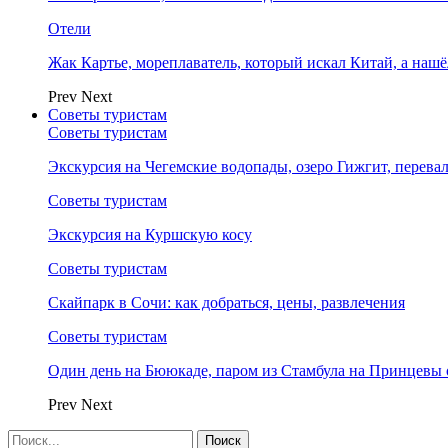
Отели
Жак Картье, мореплаватель, который искал Китай, а нашё
Prev
Next
Советы туристам
Советы туристам
Экскурсия на Чегемские водопады, озеро Гижгит, перева
Советы туристам
Экскурсия на Куршскую косу
Советы туристам
Скайпарк в Сочи: как добраться, цены, развлечения
Советы туристам
Один день на Бююкаде, паром из Стамбула на Принцевы 
Prev
Next