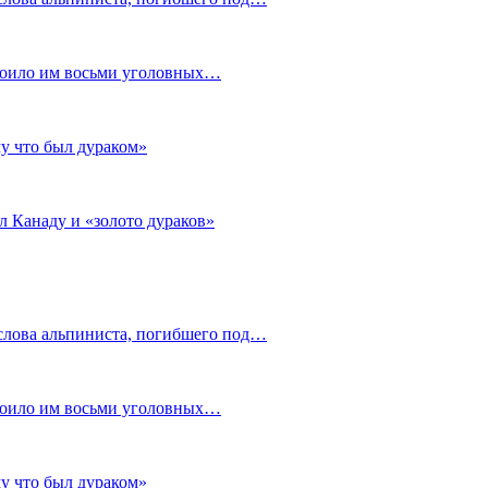
стоило им восьми уголовных…
му что был дураком»
л Канаду и «золото дураков»
слова альпиниста, погибшего под…
стоило им восьми уголовных…
му что был дураком»