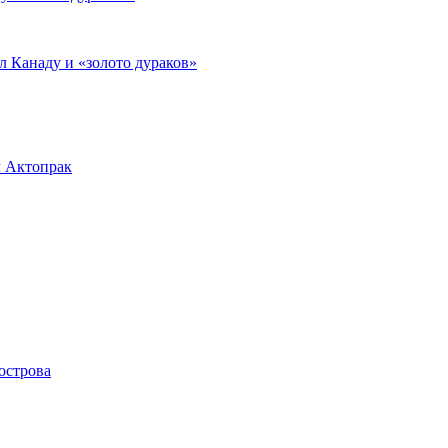
л Канаду и «золото дураков»
л Актопрак
острова