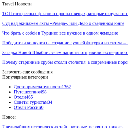
Travel Новости
ТОП интересных фактов о простых вещах, которые окружают
Суд над экипажем яхты «Резеда», или Дело о съеденном юнге
Что брать с собой в Турцию: все нужное в одном чемодане
Победители конкурса на создание лучшей фигурки из скотча 
Загадка Новой Швабии: зачем нацисты отправили экспедици
Почему старинные срубы стояли столетия, а современные пор
Загрузить еще сообщения
Популярные категории
Достопримечательности
1362
Путешествия
498
Отели
465
Советы туристам
34
Отели России
0
Новое:
7 величайших исторических тайн, которые, вероятно, никогда