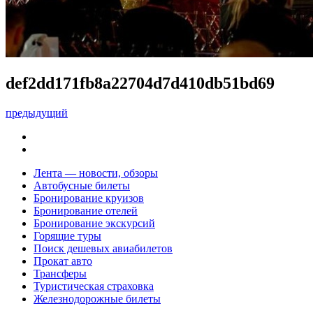
def2dd171fb8a22704d7d410db51bd69
предыдущий
Лента — новости, обзоры
Автобусные билеты
Бронирование круизов
Бронирование отелей
Бронирование экскурсий
Горящие туры
Поиск дешевых авиабилетов
Прокат авто
Трансферы
Туристическая страховка
Железнодорожные билеты