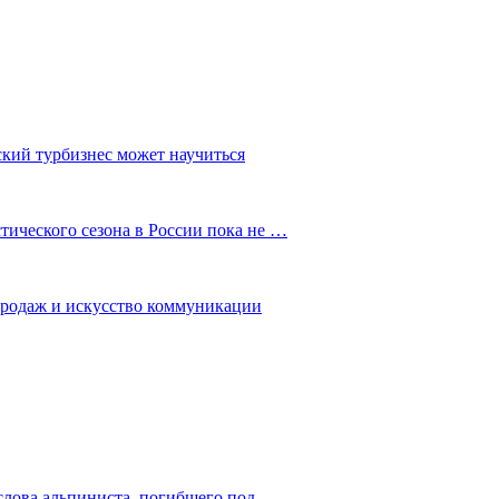
ский турбизнес может научиться
ического сезона в России пока не …
 продаж и искусство коммуникации
слова альпиниста, погибшего под…