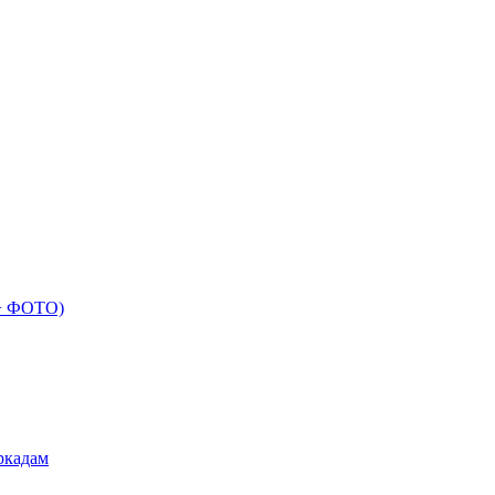
 + ФОТО)
ркадам