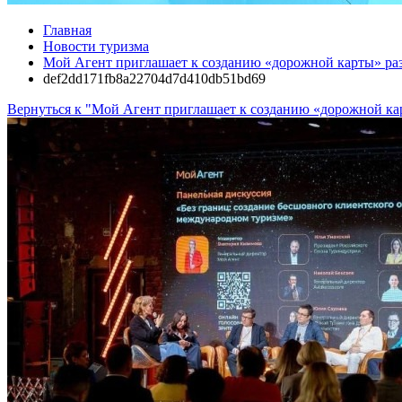
Главная
Новости туризма
Мой Агент приглашает к созданию «дорожной карты» раз
def2dd171fb8a22704d7d410db51bd69
Вернуться к "Мой Агент приглашает к созданию «дорожной кар