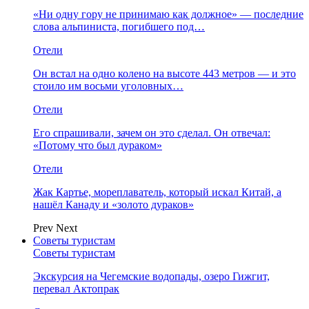
«Ни одну гору не принимаю как должное» — последние
слова альпиниста, погибшего под…
Отели
Он встал на одно колено на высоте 443 метров — и это
стоило им восьми уголовных…
Отели
Его спрашивали, зачем он это сделал. Он отвечал:
«Потому что был дураком»
Отели
Жак Картье, мореплаватель, который искал Китай, а
нашёл Канаду и «золото дураков»
Prev
Next
Советы туристам
Советы туристам
Экскурсия на Чегемские водопады, озеро Гижгит,
перевал Актопрак