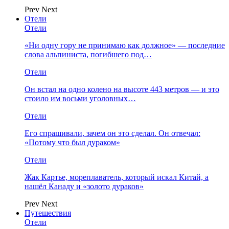
Prev
Next
Отели
Отели
«Ни одну гору не принимаю как должное» — последние
слова альпиниста, погибшего под…
Отели
Он встал на одно колено на высоте 443 метров — и это
стоило им восьми уголовных…
Отели
Его спрашивали, зачем он это сделал. Он отвечал:
«Потому что был дураком»
Отели
Жак Картье, мореплаватель, который искал Китай, а
нашёл Канаду и «золото дураков»
Prev
Next
Путешествия
Отели