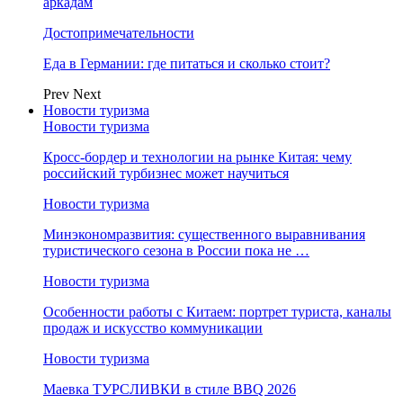
аркадам
Достопримечательности
Еда в Германии: где питаться и сколько стоит?
Prev
Next
Новости туризма
Новости туризма
Кросс-бордер и технологии на рынке Китая: чему
российский турбизнес может научиться
Новости туризма
Минэкономразвития: существенного выравнивания
туристического сезона в России пока не …
Новости туризма
Особенности работы с Китаем: портрет туриста, каналы
продаж и искусство коммуникации
Новости туризма
Маевка ТУРСЛИВКИ в стиле BBQ 2026