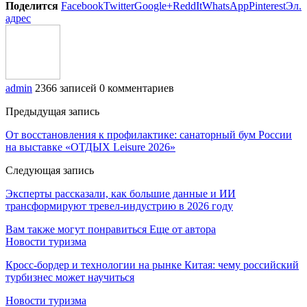
Поделится
Facebook
Twitter
Google+
ReddIt
WhatsApp
Pinterest
Эл.
адрес
admin
2366 записей
0 комментариев
Предыдущая запись
От восстановления к профилактике: санаторный бум России
на выставке «ОТДЫХ Leisure 2026»
Следующая запись
Эксперты рассказали, как большие данные и ИИ
трансформируют тревел-индустрию в 2026 году
Вам также могут понравиться
Еще от автора
Новости туризма
Кросс-бордер и технологии на рынке Китая: чему российский
турбизнес может научиться
Новости туризма