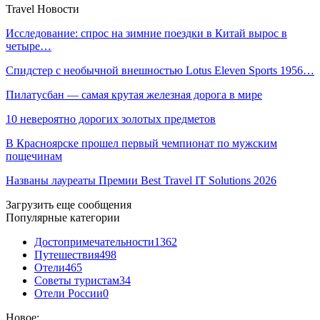
Travel Новости
Исследование: спрос на зимние поездки в Китай вырос в
четыре…
Спидстер с необычной внешностью Lotus Eleven Sports 1956…
Пилатусбан — самая крутая железная дорога в мире
10 невероятно дорогих золотых предметов
В Красноярске прошел первый чемпионат по мужским
пощечинам
Названы лауреаты Премии Best Travel IT Solutions 2026
Загрузить еще сообщения
Популярные категории
Достопримечательности
1362
Путешествия
498
Отели
465
Советы туристам
34
Отели России
0
Новое: