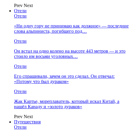
Prev
Next
Отели
Отели
«Ни одну гору не принимаю как должное» — последние
слова альпиниста, погибшего под…
Отели
Он встал на одно колено на высоте 443 метров — и это
стоило им восьми уголовных…
Отели
Его спрашивали, зачем он это сделал. Он отвечал:
«Потому что был дураком»
Отели
Жак Картье, мореплаватель, который искал Китай, а
нашёл Канаду и «золото дураков»
Prev
Next
Путешествия
Отели