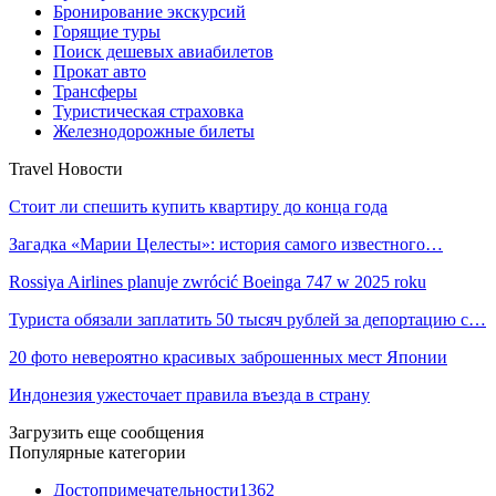
Бронирование экскурсий
Горящие туры
Поиск дешевых авиабилетов
Прокат авто
Трансферы
Туристическая страховка
Железнодорожные билеты
Travel Новости
Стоит ли спешить купить квартиру до конца года
Загадка «Марии Целесты»: история самого известного…
Rossiya Airlines planuje zwrócić Boeinga 747 w 2025 roku
Туриста обязали заплатить 50 тысяч рублей за депортацию с…
20 фото невероятно красивых заброшенных мест Японии
Индонезия ужесточает правила въезда в страну
Загрузить еще сообщения
Популярные категории
Достопримечательности
1362