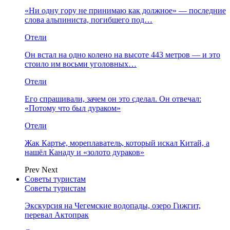
«Ни одну гору не принимаю как должное» — последние
слова альпиниста, погибшего под…
Отели
Он встал на одно колено на высоте 443 метров — и это
стоило им восьми уголовных…
Отели
Его спрашивали, зачем он это сделал. Он отвечал:
«Потому что был дураком»
Отели
Жак Картье, мореплаватель, который искал Китай, а
нашёл Канаду и «золото дураков»
Prev
Next
Советы туристам
Советы туристам
Экскурсия на Чегемские водопады, озеро Гижгит,
перевал Актопрак