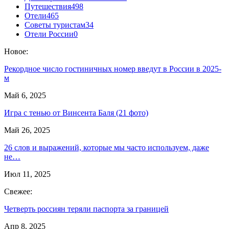
Путешествия
498
Отели
465
Советы туристам
34
Отели России
0
Новое:
Рекордное число гостиничных номер введут в России в 2025-
м
Май 6, 2025
Игра с тенью от Винсента Баля (21 фото)
Май 26, 2025
26 слов и выражений, которые мы часто используем, даже
не…
Июл 11, 2025
Свежее:
Четверть россиян теряли паспорта за границей
Апр 8, 2025