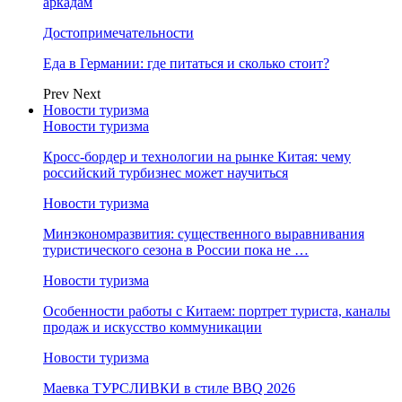
аркадам
Достопримечательности
Еда в Германии: где питаться и сколько стоит?
Prev
Next
Новости туризма
Новости туризма
Кросс-бордер и технологии на рынке Китая: чему
российский турбизнес может научиться
Новости туризма
Минэкономразвития: существенного выравнивания
туристического сезона в России пока не …
Новости туризма
Особенности работы с Китаем: портрет туриста, каналы
продаж и искусство коммуникации
Новости туризма
Маевка ТУРСЛИВКИ в стиле BBQ 2026