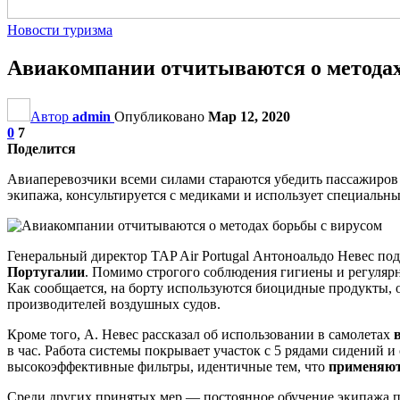
Новости туризма
Авиакомпании отчитываются о методах
Автор
admin
Опубликовано
Мар 12, 2020
0
7
Поделится
Авиаперевозчики всеми силами стараются убедить пассажиров в
экипажа, консультируется с медиками и использует специальные
Генеральный директор TAP Air Portugal Антоноальдо Невес по
Португалии
. Помимо строгого соблюдения гигиены и регуляр
Как сообщается, на борту используются биоцидные продукты,
производителей воздушных судов.
Кроме того, А. Невес рассказал об использовании в самолетах
в час. Работа системы покрывает участок с 5 рядами сидений 
высокоэффективные фильтры, идентичные тем, что
применяют
Среди других принятых мер — постоянное обучение экипажа 