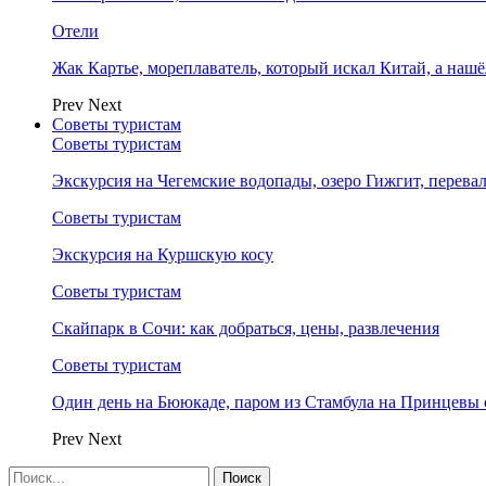
Отели
Жак Картье, мореплаватель, который искал Китай, а нашё
Prev
Next
Советы туристам
Советы туристам
Экскурсия на Чегемские водопады, озеро Гижгит, перева
Советы туристам
Экскурсия на Куршскую косу
Советы туристам
Скайпарк в Сочи: как добраться, цены, развлечения
Советы туристам
Один день на Бююкаде, паром из Стамбула на Принцевы 
Prev
Next