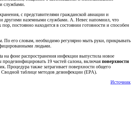
и службами.
ранения, с представителями гражданской авиации и
 и другими наземными службами. А. Невес напомнил, что
 пор, постоянно находится в состоянии готовности и способен
м. По его словам, необходимо регулярно мыть руки, прикрывать
 инфицированными людьми.
ta на фоне распространения инфекции выпустила новое
ы продезинфицировать 19 частей салона, включая
поверхности
чик. Процедура также затрагивает поверхности общего
в Сводной таблице методов дезинфекции (EPA).
Источник