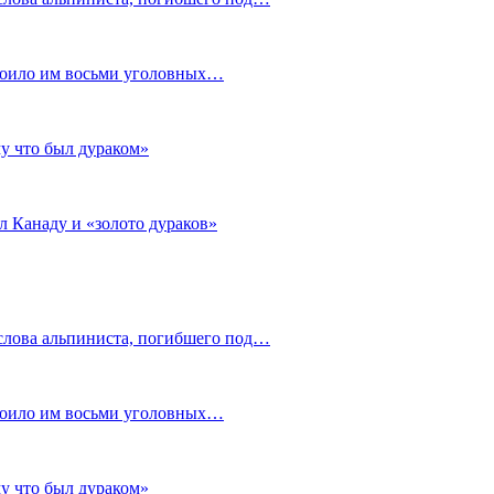
стоило им восьми уголовных…
му что был дураком»
л Канаду и «золото дураков»
слова альпиниста, погибшего под…
стоило им восьми уголовных…
му что был дураком»