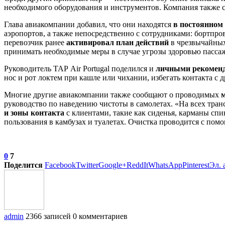
необходимого оборудования и инструментов. Компания также с
Глава авиакомпании добавил, что они находятся
в постоянном
аэропортов, а также непосредственно с сотрудниками: бортпр
перевозчик ранее
активировал план действий
в чрезвычайных
принимать необходимые меры в случае угрозы здоровью пасса
Руководитель TAP Air Portugal поделился и
личными рекомен
нос и рот локтем при кашле или чихании, избегать контакта 
Многие другие авиакомпании также сообщают о проводимых
руководство по наведению чистоты в самолетах. «На всех тра
и зоны контакта
с клиентами, такие как сиденья, карманы сп
пользования в камбузах и туалетах. Очистка проводится с п
0
7
Поделится
Facebook
Twitter
Google+
ReddIt
WhatsApp
Pinterest
Эл. 
admin
2366 записей
0 комментариев