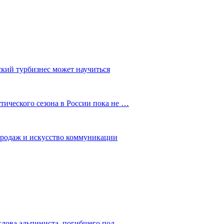
ский турбизнес может научиться
ического сезона в России пока не …
 продаж и искусство коммуникации
слова альпиниста, погибшего под…