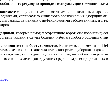
ообщает, что регулярно
проводит консультации
с медицинским
 контакте
с национальными и местными организациями здравоох
оводниками, сервисами технического обслуживания, уборщиками
 ситуациях, связанных с инфекционными заболеваниями, и с тех
жиров.
дациями
, которые помогут эффективно бороться с коронавирусо
с другими людьми в случае болезни, избегать любого общения с
мероприятиях на борту
самолетов. Например, авиакомпания Del
нс-тихоокеанских и трансатлантических рейсов уборщицы должн
инок сидений, столы для подносов и полы», — сообщает перевоз
омощью сильных дезинфицирующих средств, зарегистрированных 
адрес