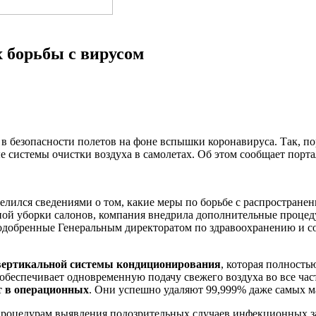
 борьбы с вирусом
 безопасности полетов на фоне вспышки коронавируса. Так, пор
 системы очистки воздуха в самолетах. Об этом сообщает портал
делился сведениями о том, какие меры по борьбе с распростра
ной уборки салонов, компания внедрила дополнительные процед
 одобренные Генеральным директоратом по здравоохранению и 
вертикальной системы кондиционирования
, которая полность
и обеспечивает одновременную подачу свежего воздуха во все ча
 в операционных
. Они успешно удаляют 99,999% даже самых м
процедурам выявления подозрительных случаев инфекционных 