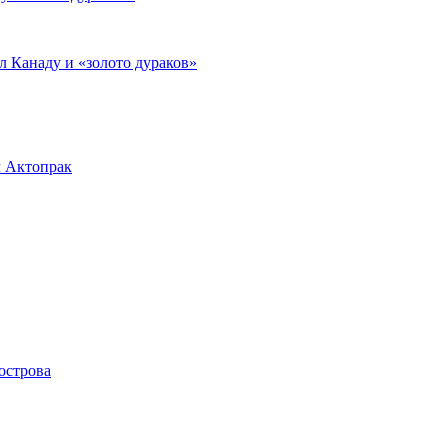
л Канаду и «золото дураков»
л Актопрак
острова