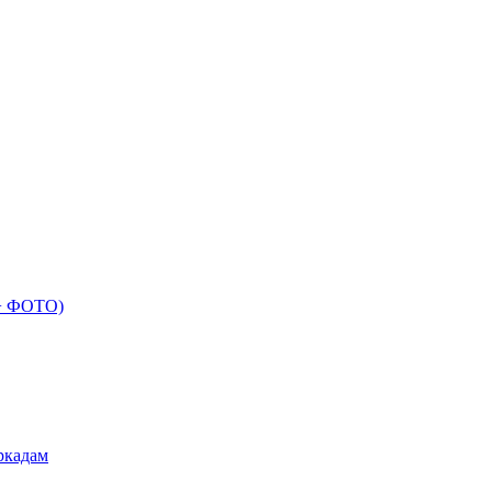
 + ФОТО)
ркадам