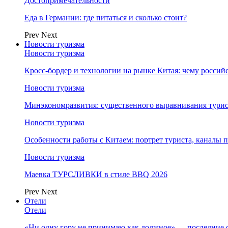
Достопримечательности
Еда в Германии: где питаться и сколько стоит?
Prev
Next
Новости туризма
Новости туризма
Кросс-бордер и технологии на рынке Китая: чему россий
Новости туризма
Минэкономразвития: существенного выравнивания турист
Новости туризма
Особенности работы с Китаем: портрет туриста, каналы
Новости туризма
Маевка ТУРСЛИВКИ в стиле BBQ 2026
Prev
Next
Отели
Отели
«Ни одну гору не принимаю как должное» — последние 