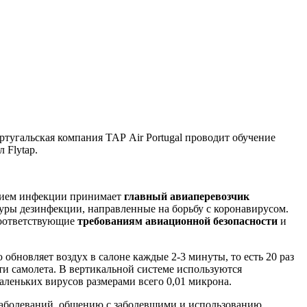
тугальская компания TAP Air Portugal проводит обучение
 Flytap.
нением инфекции принимает
главный авиаперевозчик
уры дезинфекции, направленные на борьбу с коронавирусом.
соответствующие
требованиям авиационной безопасности
и
ю обновляет воздух в салоне каждые 2-3 минуты, то есть 20 раз
сти самолета. В вертикальной системе используются
аленьких вирусов размерами всего 0,01 микрона.
заболеваний, общению с заболевшими и использованию