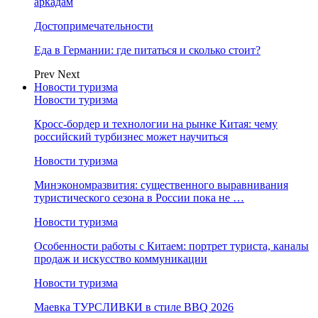
аркадам
Достопримечательности
Еда в Германии: где питаться и сколько стоит?
Prev
Next
Новости туризма
Новости туризма
Кросс-бордер и технологии на рынке Китая: чему
российский турбизнес может научиться
Новости туризма
Минэкономразвития: существенного выравнивания
туристического сезона в России пока не …
Новости туризма
Особенности работы с Китаем: портрет туриста, каналы
продаж и искусство коммуникации
Новости туризма
Маевка ТУРСЛИВКИ в стиле BBQ 2026