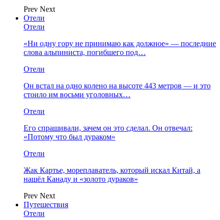
Prev
Next
Отели
Отели
«Ни одну гору не принимаю как должное» — последние
слова альпиниста, погибшего под…
Отели
Он встал на одно колено на высоте 443 метров — и это
стоило им восьми уголовных…
Отели
Его спрашивали, зачем он это сделал. Он отвечал:
«Потому что был дураком»
Отели
Жак Картье, мореплаватель, который искал Китай, а
нашёл Канаду и «золото дураков»
Prev
Next
Путешествия
Отели