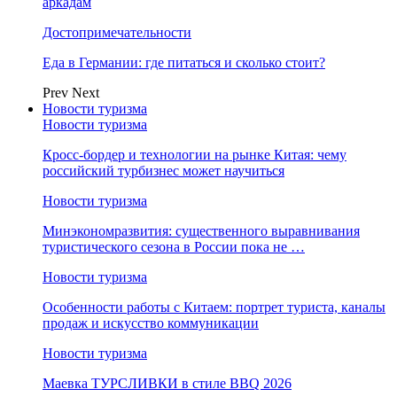
аркадам
Достопримечательности
Еда в Германии: где питаться и сколько стоит?
Prev
Next
Новости туризма
Новости туризма
Кросс-бордер и технологии на рынке Китая: чему
российский турбизнес может научиться
Новости туризма
Минэкономразвития: существенного выравнивания
туристического сезона в России пока не …
Новости туризма
Особенности работы с Китаем: портрет туриста, каналы
продаж и искусство коммуникации
Новости туризма
Маевка ТУРСЛИВКИ в стиле BBQ 2026