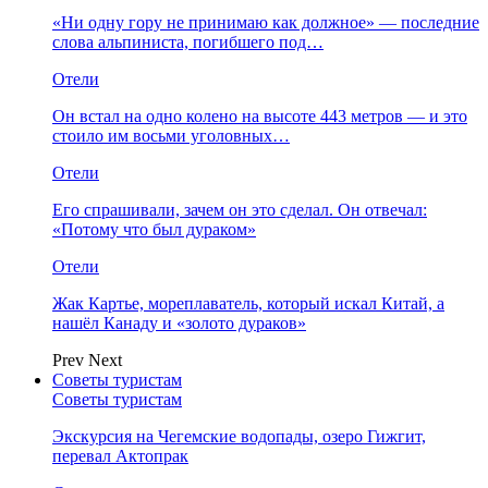
«Ни одну гору не принимаю как должное» — последние
слова альпиниста, погибшего под…
Отели
Он встал на одно колено на высоте 443 метров — и это
стоило им восьми уголовных…
Отели
Его спрашивали, зачем он это сделал. Он отвечал:
«Потому что был дураком»
Отели
Жак Картье, мореплаватель, который искал Китай, а
нашёл Канаду и «золото дураков»
Prev
Next
Советы туристам
Советы туристам
Экскурсия на Чегемские водопады, озеро Гижгит,
перевал Актопрак