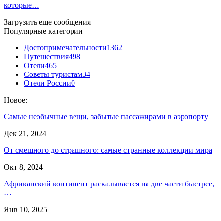
которые…
Загрузить еще сообщения
Популярные категории
Достопримечательности
1362
Путешествия
498
Отели
465
Советы туристам
34
Отели России
0
Новое:
Самые необычные вещи, забытые пассажирами в аэропорту
Дек 21, 2024
От смешного до страшного: самые странные коллекции мира
Окт 8, 2024
Африканский континент раскалывается на две части быстрее,
…
Янв 10, 2025