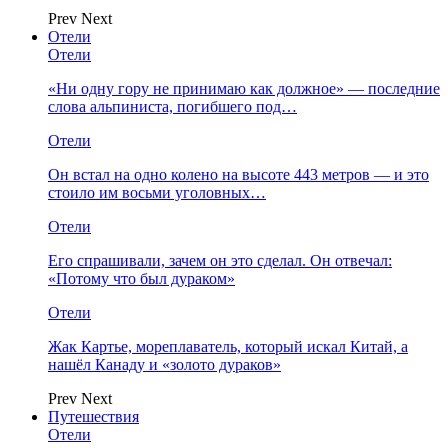
Prev
Next
Отели
Отели
«Ни одну гору не принимаю как должное» — последние
слова альпиниста, погибшего под…
Отели
Он встал на одно колено на высоте 443 метров — и это
стоило им восьми уголовных…
Отели
Его спрашивали, зачем он это сделал. Он отвечал:
«Потому что был дураком»
Отели
Жак Картье, мореплаватель, который искал Китай, а
нашёл Канаду и «золото дураков»
Prev
Next
Путешествия
Отели