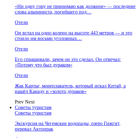
«Ни одну гору не принимаю как должное» — последние
слова альпиниста, погибшего под…
Отели
Он встал на одно колено на высоте 443 метров — и это
стоило им восьми уголовных…
Отели
Его спрашивали, зачем он это сделал. Он отвечал:
«Потому что был дураком»
Отели
Жак Картье, мореплаватель, который искал Китай, а
нашёл Канаду и «золото дураков»
Prev
Next
Советы туристам
Советы туристам
Экскурсия на Чегемские водопады, озеро Гижгит,
перевал Актопрак