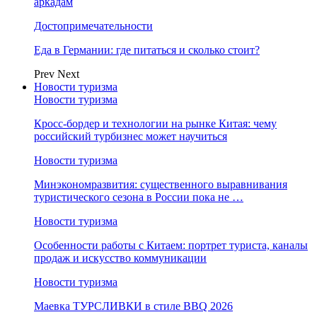
аркадам
Достопримечательности
Еда в Германии: где питаться и сколько стоит?
Prev
Next
Новости туризма
Новости туризма
Кросс-бордер и технологии на рынке Китая: чему
российский турбизнес может научиться
Новости туризма
Минэкономразвития: существенного выравнивания
туристического сезона в России пока не …
Новости туризма
Особенности работы с Китаем: портрет туриста, каналы
продаж и искусство коммуникации
Новости туризма
Маевка ТУРСЛИВКИ в стиле BBQ 2026