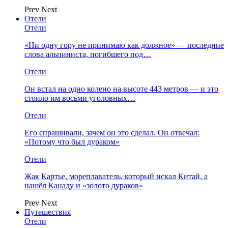
Prev
Next
Отели
Отели
«Ни одну гору не принимаю как должное» — последние
слова альпиниста, погибшего под…
Отели
Он встал на одно колено на высоте 443 метров — и это
стоило им восьми уголовных…
Отели
Его спрашивали, зачем он это сделал. Он отвечал:
«Потому что был дураком»
Отели
Жак Картье, мореплаватель, который искал Китай, а
нашёл Канаду и «золото дураков»
Prev
Next
Путешествия
Отели