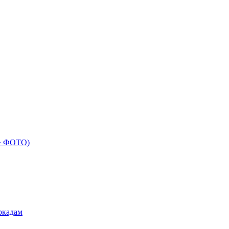
 + ФОТО)
ркадам