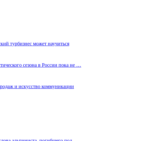
ский турбизнес может научиться
ического сезона в России пока не …
 продаж и искусство коммуникации
слова альпиниста, погибшего под…