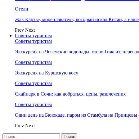
Отели
Жак Картье, мореплаватель, который искал Китай, а нашё
Prev
Next
Советы туристам
Советы туристам
Экскурсия на Чегемские водопады, озеро Гижгит, перева
Советы туристам
Экскурсия на Куршскую косу
Советы туристам
Скайпарк в Сочи: как добраться, цены, развлечения
Советы туристам
Один день на Бююкаде, паром из Стамбула на Принцевы 
Prev
Next