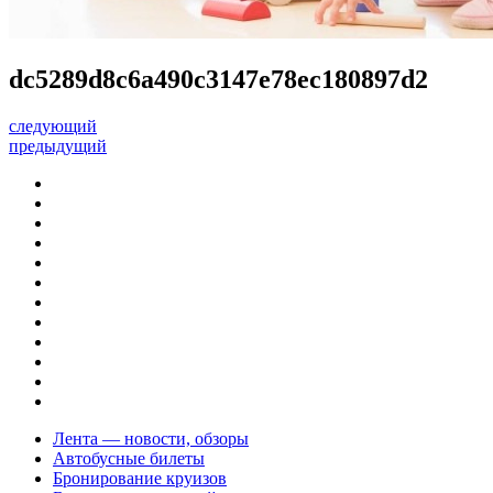
dc5289d8c6a490c3147e78ec180897d2
следующий
предыдущий
Лента — новости, обзоры
Автобусные билеты
Бронирование круизов