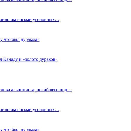
стоило им восьми уголовных…
му что был дураком»
л Канаду и «золото дураков»
слова альпиниста, погибшего под…
стоило им восьми уголовных…
му что был дураком»