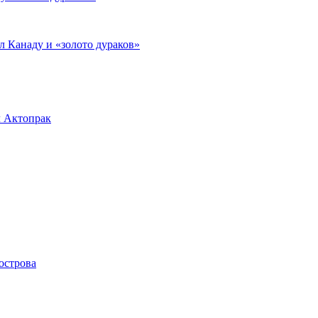
л Канаду и «золото дураков»
л Актопрак
острова